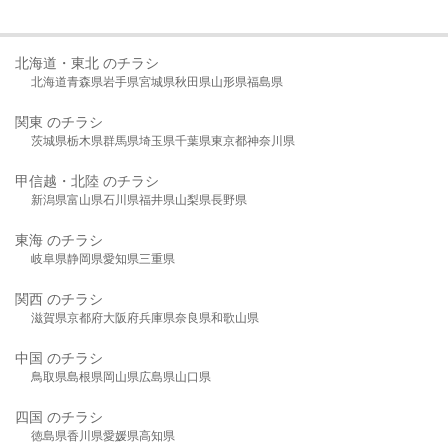
北海道・東北 のチラシ
北海道
青森県
岩手県
宮城県
秋田県
山形県
福島県
関東 のチラシ
茨城県
栃木県
群馬県
埼玉県
千葉県
東京都
神奈川県
甲信越・北陸 のチラシ
新潟県
富山県
石川県
福井県
山梨県
長野県
東海 のチラシ
岐阜県
静岡県
愛知県
三重県
関西 のチラシ
滋賀県
京都府
大阪府
兵庫県
奈良県
和歌山県
中国 のチラシ
鳥取県
島根県
岡山県
広島県
山口県
四国 のチラシ
徳島県
香川県
愛媛県
高知県