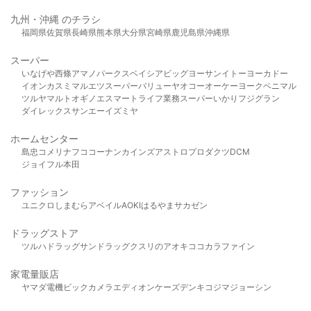
九州・沖縄 のチラシ
福岡県
佐賀県
長崎県
熊本県
大分県
宮崎県
鹿児島県
沖縄県
スーパー
いなげや
西條
アマノパークス
ベイシア
ビッグヨーサン
イトーヨーカドー
イオン
カスミ
マルエツ
スーパーバリュー
ヤオコー
オーケー
ヨークベニマル
ツルヤ
マルト
オギノ
エスマート
ライフ
業務スーパー
いかり
フジグラン
ダイレックス
サンエー
イズミヤ
ホームセンター
島忠
コメリ
ナフコ
コーナン
カインズ
アストロプロダクツ
DCM
ジョイフル本田
ファッション
ユニクロ
しまむら
アベイル
AOKI
はるやま
サカゼン
ドラッグストア
ツルハドラッグ
サンドラッグ
クスリのアオキ
ココカラファイン
家電量販店
ヤマダ電機
ビックカメラ
エディオン
ケーズデンキ
コジマ
ジョーシン