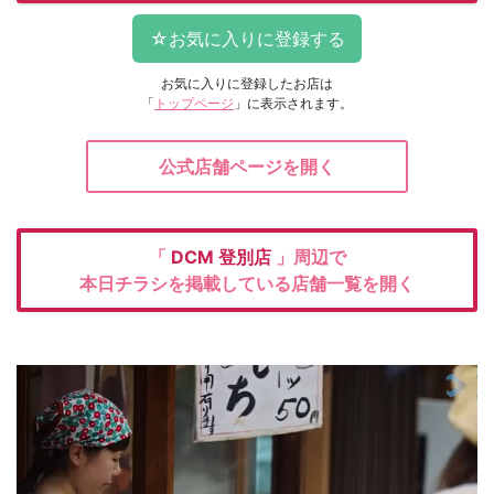
お気に入りに登録したお店は
「
トップページ
」に表示されます。
公式店舗ページを開く
「
DCM
登別店
」周辺で
本日チラシを掲載している店舗一覧を開く