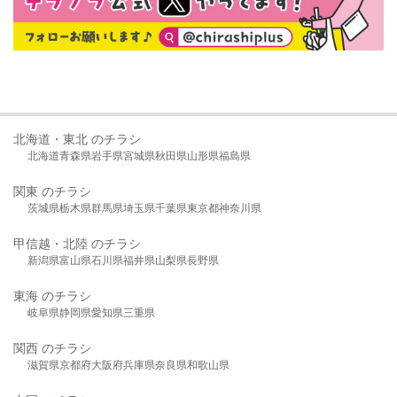
北海道・東北 のチラシ
北海道
青森県
岩手県
宮城県
秋田県
山形県
福島県
関東 のチラシ
茨城県
栃木県
群馬県
埼玉県
千葉県
東京都
神奈川県
甲信越・北陸 のチラシ
新潟県
富山県
石川県
福井県
山梨県
長野県
東海 のチラシ
岐阜県
静岡県
愛知県
三重県
関西 のチラシ
滋賀県
京都府
大阪府
兵庫県
奈良県
和歌山県