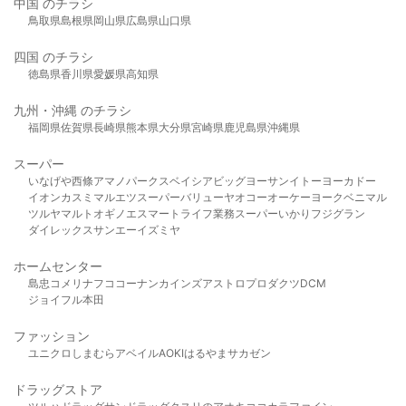
中国 のチラシ
鳥取県
島根県
岡山県
広島県
山口県
四国 のチラシ
徳島県
香川県
愛媛県
高知県
九州・沖縄 のチラシ
福岡県
佐賀県
長崎県
熊本県
大分県
宮崎県
鹿児島県
沖縄県
スーパー
いなげや
西條
アマノパークス
ベイシア
ビッグヨーサン
イトーヨーカドー
イオン
カスミ
マルエツ
スーパーバリュー
ヤオコー
オーケー
ヨークベニマル
ツルヤ
マルト
オギノ
エスマート
ライフ
業務スーパー
いかり
フジグラン
ダイレックス
サンエー
イズミヤ
ホームセンター
島忠
コメリ
ナフコ
コーナン
カインズ
アストロプロダクツ
DCM
ジョイフル本田
ファッション
ユニクロ
しまむら
アベイル
AOKI
はるやま
サカゼン
ドラッグストア