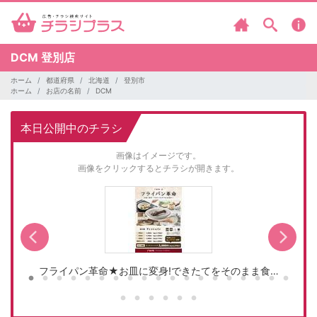
DCM
登別店
ホーム
都道府県
北海道
登別市
ホーム
お店の名前
DCM
本日公開中のチラシ
画像はイメージです。
画像をクリックするとチラシが開きます。
フライパン革命★お皿に変身!できたてをそのまま食…