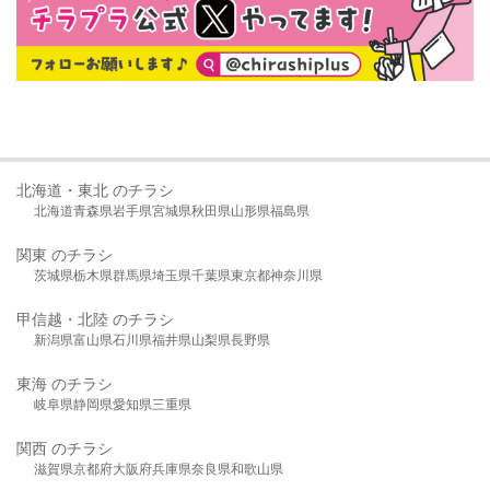
北海道・東北 のチラシ
北海道
青森県
岩手県
宮城県
秋田県
山形県
福島県
関東 のチラシ
茨城県
栃木県
群馬県
埼玉県
千葉県
東京都
神奈川県
甲信越・北陸 のチラシ
新潟県
富山県
石川県
福井県
山梨県
長野県
東海 のチラシ
岐阜県
静岡県
愛知県
三重県
関西 のチラシ
滋賀県
京都府
大阪府
兵庫県
奈良県
和歌山県