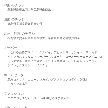
中国 のチラシ
鳥取県
島根県
岡山県
広島県
山口県
四国 のチラシ
徳島県
香川県
愛媛県
高知県
九州・沖縄 のチラシ
福岡県
佐賀県
長崎県
熊本県
大分県
宮崎県
鹿児島県
沖縄県
スーパー
いなげや
西條
アマノパークス
ベイシア
ビッグヨーサン
イトーヨーカドー
イオン
カスミ
マルエツ
スーパーバリュー
ヤオコー
オーケー
ヨークベニマル
ツルヤ
マルト
オギノ
エスマート
ライフ
業務スーパー
いかり
フジグラン
ダイレックス
サンエー
イズミヤ
ホームセンター
島忠
コメリ
ナフコ
コーナン
カインズ
アストロプロダクツ
DCM
ジョイフル本田
ファッション
ユニクロ
しまむら
アベイル
AOKI
はるやま
サカゼン
ドラッグストア