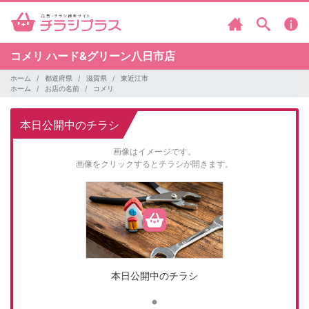
コメリ
ハード&グリーン八日市店
ホーム
都道府県
滋賀県
東近江市
ホーム
お店の名前
コメリ
本日公開中のチラシ
画像はイメージです。
画像をクリックするとチラシが開きます。
本日公開中のチラシ