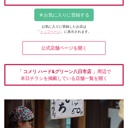
お気に入りに登録したお店は
「
トップページ
」に表示されます。
公式店舗ページを開く
「
コメリ
ハード&グリーン八日市店
」周辺で
本日チラシを掲載している店舗一覧を開く