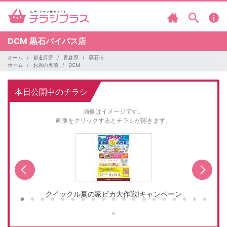
DCM
黒石バイパス店
ホーム
都道府県
青森県
黒石市
ホーム
お店の名前
DCM
本日公開中のチラシ
画像はイメージです。
画像をクリックするとチラシが開きます。
クイックル夏の家ピカ大作戦!キャンペーン