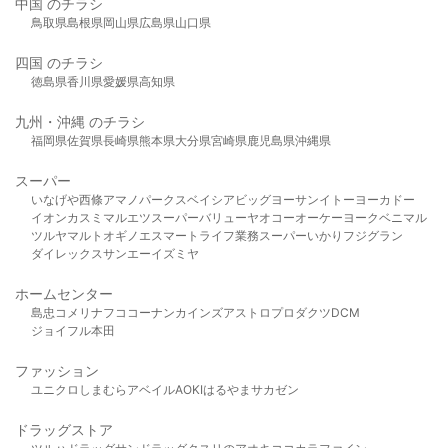
中国 のチラシ
鳥取県
島根県
岡山県
広島県
山口県
四国 のチラシ
徳島県
香川県
愛媛県
高知県
九州・沖縄 のチラシ
福岡県
佐賀県
長崎県
熊本県
大分県
宮崎県
鹿児島県
沖縄県
スーパー
いなげや
西條
アマノパークス
ベイシア
ビッグヨーサン
イトーヨーカドー
イオン
カスミ
マルエツ
スーパーバリュー
ヤオコー
オーケー
ヨークベニマル
ツルヤ
マルト
オギノ
エスマート
ライフ
業務スーパー
いかり
フジグラン
ダイレックス
サンエー
イズミヤ
ホームセンター
島忠
コメリ
ナフコ
コーナン
カインズ
アストロプロダクツ
DCM
ジョイフル本田
ファッション
ユニクロ
しまむら
アベイル
AOKI
はるやま
サカゼン
ドラッグストア