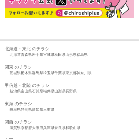
北海道・東北 のチラシ
北海道
青森県
岩手県
宮城県
秋田県
山形県
福島県
関東 のチラシ
茨城県
栃木県
群馬県
埼玉県
千葉県
東京都
神奈川県
甲信越・北陸 のチラシ
新潟県
富山県
石川県
福井県
山梨県
長野県
東海 のチラシ
岐阜県
静岡県
愛知県
三重県
関西 のチラシ
滋賀県
京都府
大阪府
兵庫県
奈良県
和歌山県