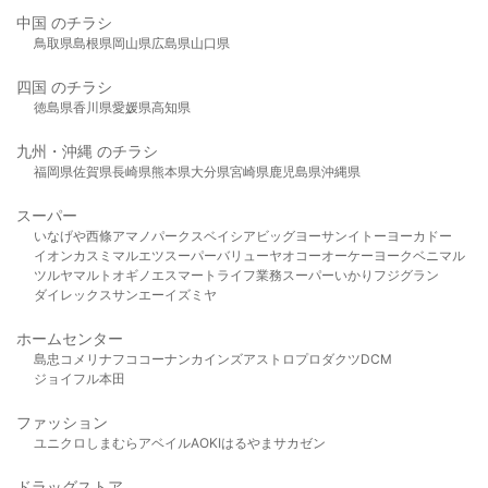
中国 のチラシ
鳥取県
島根県
岡山県
広島県
山口県
四国 のチラシ
徳島県
香川県
愛媛県
高知県
九州・沖縄 のチラシ
福岡県
佐賀県
長崎県
熊本県
大分県
宮崎県
鹿児島県
沖縄県
スーパー
いなげや
西條
アマノパークス
ベイシア
ビッグヨーサン
イトーヨーカドー
イオン
カスミ
マルエツ
スーパーバリュー
ヤオコー
オーケー
ヨークベニマル
ツルヤ
マルト
オギノ
エスマート
ライフ
業務スーパー
いかり
フジグラン
ダイレックス
サンエー
イズミヤ
ホームセンター
島忠
コメリ
ナフコ
コーナン
カインズ
アストロプロダクツ
DCM
ジョイフル本田
ファッション
ユニクロ
しまむら
アベイル
AOKI
はるやま
サカゼン
ドラッグストア