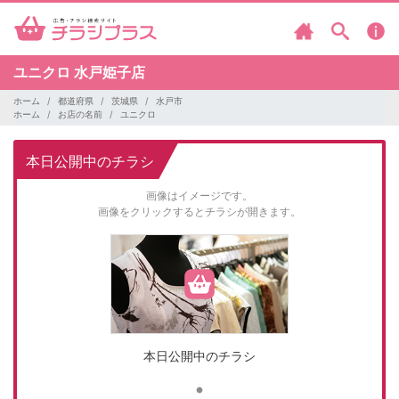
ユニクロ
水戸姫子店
ホーム
都道府県
茨城県
水戸市
ホーム
お店の名前
ユニクロ
本日公開中のチラシ
画像はイメージです。
画像をクリックするとチラシが開きます。
本日公開中のチラシ