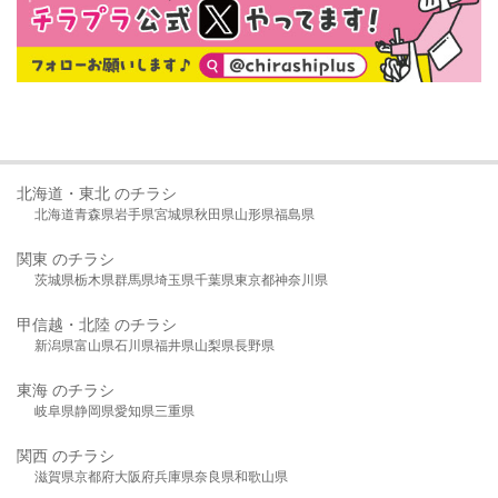
北海道・東北 のチラシ
北海道
青森県
岩手県
宮城県
秋田県
山形県
福島県
関東 のチラシ
茨城県
栃木県
群馬県
埼玉県
千葉県
東京都
神奈川県
甲信越・北陸 のチラシ
新潟県
富山県
石川県
福井県
山梨県
長野県
東海 のチラシ
岐阜県
静岡県
愛知県
三重県
関西 のチラシ
滋賀県
京都府
大阪府
兵庫県
奈良県
和歌山県