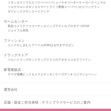
イオン
カスミ
マルエツ
スーパーバリュー
ヤオコー
オーケー
ヨークベニマル
ツルヤ
マルト
オギノ
エスマート
ライフ
業務スーパー
いかり
フジグラン
ダイレックス
サンエー
イズミヤ
ホームセンター
島忠
コメリ
ナフコ
コーナン
カインズ
アストロプロダクツ
DCM
ジョイフル本田
ファッション
ユニクロ
しまむら
アベイル
AOKI
はるやま
サカゼン
ドラッグストア
ツルハドラッグ
サンドラッグ
クスリのアオキ
ココカラファイン
家電量販店
ヤマダ電機
ビックカメラ
エディオン
ケーズデンキ
コジマ
ジョーシン
運営会社
店舗・販促ご担当者様：チラシプラスサービスのご案内