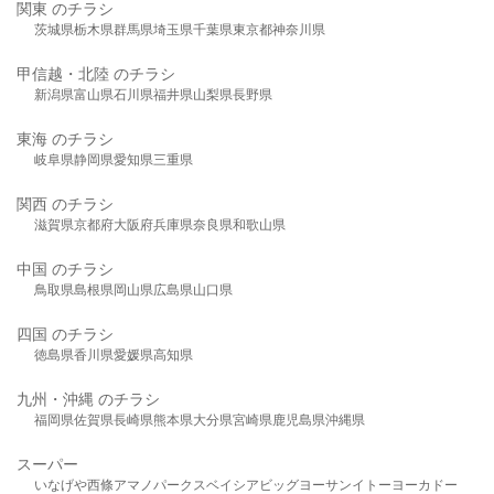
関東 のチラシ
茨城県
栃木県
群馬県
埼玉県
千葉県
東京都
神奈川県
甲信越・北陸 のチラシ
新潟県
富山県
石川県
福井県
山梨県
長野県
東海 のチラシ
岐阜県
静岡県
愛知県
三重県
関西 のチラシ
滋賀県
京都府
大阪府
兵庫県
奈良県
和歌山県
中国 のチラシ
鳥取県
島根県
岡山県
広島県
山口県
四国 のチラシ
徳島県
香川県
愛媛県
高知県
九州・沖縄 のチラシ
福岡県
佐賀県
長崎県
熊本県
大分県
宮崎県
鹿児島県
沖縄県
スーパー
いなげや
西條
アマノパークス
ベイシア
ビッグヨーサン
イトーヨーカドー