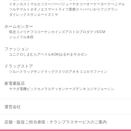
イオン
カスミ
マルエツ
スーパーバリュー
ヤオコー
オーケー
ヨークベニマル
ツルヤ
マルト
オギノ
エスマート
ライフ
業務スーパー
いかり
フジグラン
ダイレックス
サンエー
イズミヤ
ホームセンター
島忠
コメリ
ナフコ
コーナン
カインズ
アストロプロダクツ
DCM
ジョイフル本田
ファッション
ユニクロ
しまむら
アベイル
AOKI
はるやま
サカゼン
ドラッグストア
ツルハドラッグ
サンドラッグ
クスリのアオキ
ココカラファイン
家電量販店
ヤマダ電機
ビックカメラ
エディオン
ケーズデンキ
コジマ
ジョーシン
運営会社
店舗・販促ご担当者様：チラシプラスサービスのご案内