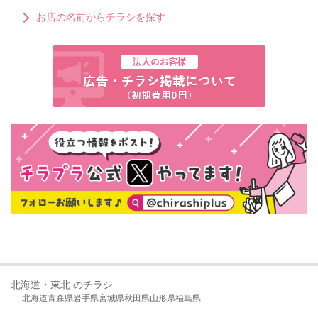
お店の名前からチラシを探す
北海道・東北 のチラシ
北海道
青森県
岩手県
宮城県
秋田県
山形県
福島県