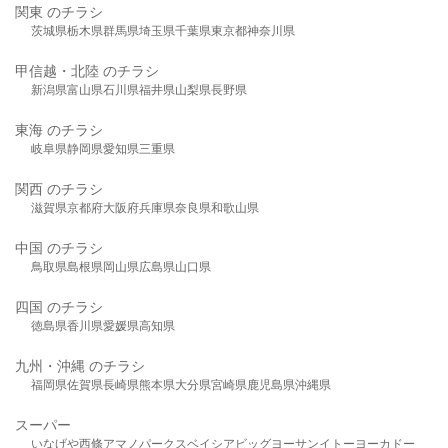
関東 のチラシ
茨城県
栃木県
群馬県
埼玉県
千葉県
東京都
神奈川県
甲信越・北陸 のチラシ
新潟県
富山県
石川県
福井県
山梨県
長野県
東海 のチラシ
岐阜県
静岡県
愛知県
三重県
関西 のチラシ
滋賀県
京都府
大阪府
兵庫県
奈良県
和歌山県
中国 のチラシ
鳥取県
島根県
岡山県
広島県
山口県
四国 のチラシ
徳島県
香川県
愛媛県
高知県
九州・沖縄 のチラシ
福岡県
佐賀県
長崎県
熊本県
大分県
宮崎県
鹿児島県
沖縄県
スーパー
いなげや
西條
アマノパークス
ベイシア
ビッグヨーサン
イトーヨーカドー