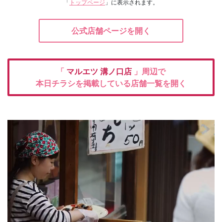
「
トップページ
」に表示されます。
公式店舗ページを開く
「
マルエツ
溝ノ口店
」周辺で
本日チラシを掲載している店舗一覧を開く