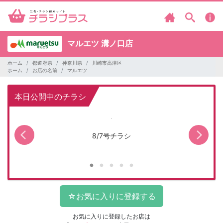
マルエツ
溝ノ口店
ホーム
都道府県
神奈川県
川崎市高津区
ホーム
お店の名前
マルエツ
本日公開中のチラシ
8/7号チラシ
お気に入りに登録したお店は