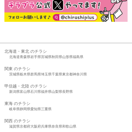
北海道・東北 のチラシ
北海道
青森県
岩手県
宮城県
秋田県
山形県
福島県
関東 のチラシ
茨城県
栃木県
群馬県
埼玉県
千葉県
東京都
神奈川県
甲信越・北陸 のチラシ
新潟県
富山県
石川県
福井県
山梨県
長野県
東海 のチラシ
岐阜県
静岡県
愛知県
三重県
関西 のチラシ
滋賀県
京都府
大阪府
兵庫県
奈良県
和歌山県