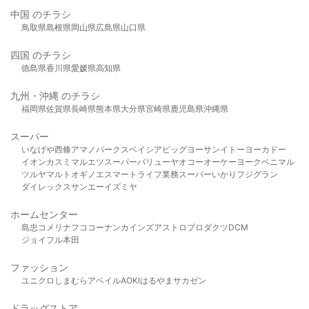
中国 のチラシ
鳥取県
島根県
岡山県
広島県
山口県
四国 のチラシ
徳島県
香川県
愛媛県
高知県
九州・沖縄 のチラシ
福岡県
佐賀県
長崎県
熊本県
大分県
宮崎県
鹿児島県
沖縄県
スーパー
いなげや
西條
アマノパークス
ベイシア
ビッグヨーサン
イトーヨーカドー
イオン
カスミ
マルエツ
スーパーバリュー
ヤオコー
オーケー
ヨークベニマル
ツルヤ
マルト
オギノ
エスマート
ライフ
業務スーパー
いかり
フジグラン
ダイレックス
サンエー
イズミヤ
ホームセンター
島忠
コメリ
ナフコ
コーナン
カインズ
アストロプロダクツ
DCM
ジョイフル本田
ファッション
ユニクロ
しまむら
アベイル
AOKI
はるやま
サカゼン
ドラッグストア