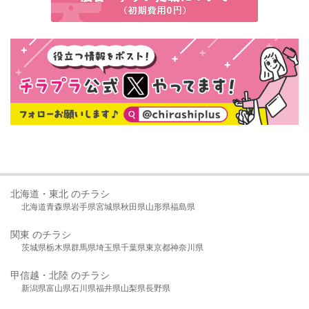
北海道・東北 のチラシ
北海道
青森県
岩手県
宮城県
秋田県
山形県
福島県
関東 のチラシ
茨城県
栃木県
群馬県
埼玉県
千葉県
東京都
神奈川県
甲信越・北陸 のチラシ
新潟県
富山県
石川県
福井県
山梨県
長野県