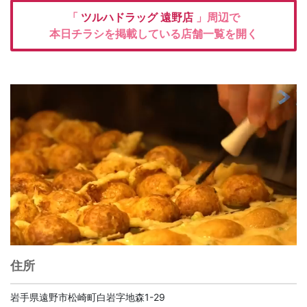
「
ツルハドラッグ
遠野店
」周辺で
本日チラシを掲載している店舗一覧を開く
住所
岩手県遠野市松崎町白岩字地森1-29