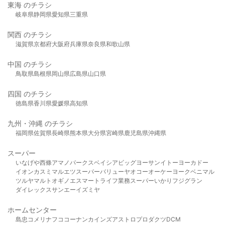
東海 のチラシ
岐阜県
静岡県
愛知県
三重県
関西 のチラシ
滋賀県
京都府
大阪府
兵庫県
奈良県
和歌山県
中国 のチラシ
鳥取県
島根県
岡山県
広島県
山口県
四国 のチラシ
徳島県
香川県
愛媛県
高知県
九州・沖縄 のチラシ
福岡県
佐賀県
長崎県
熊本県
大分県
宮崎県
鹿児島県
沖縄県
スーパー
いなげや
西條
アマノパークス
ベイシア
ビッグヨーサン
イトーヨーカドー
イオン
カスミ
マルエツ
スーパーバリュー
ヤオコー
オーケー
ヨークベニマル
ツルヤ
マルト
オギノ
エスマート
ライフ
業務スーパー
いかり
フジグラン
ダイレックス
サンエー
イズミヤ
ホームセンター
島忠
コメリ
ナフコ
コーナン
カインズ
アストロプロダクツ
DCM