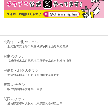
北海道・東北 のチラシ
北海道
青森県
岩手県
宮城県
秋田県
山形県
福島県
関東 のチラシ
茨城県
栃木県
群馬県
埼玉県
千葉県
東京都
神奈川県
甲信越・北陸 のチラシ
新潟県
富山県
石川県
福井県
山梨県
長野県
東海 のチラシ
岐阜県
静岡県
愛知県
三重県
関西 のチラシ
滋賀県
京都府
大阪府
兵庫県
奈良県
和歌山県