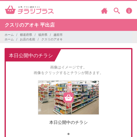
クスリのアオキ
平出店
ホーム
都道府県
福井県
越前市
ホーム
お店の名前
クスリのアオキ
本日公開中のチラシ
画像はイメージです。
画像をクリックするとチラシが開きます。
本日公開中のチラシ