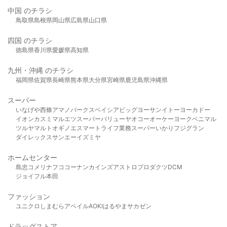
中国 のチラシ
鳥取県
島根県
岡山県
広島県
山口県
四国 のチラシ
徳島県
香川県
愛媛県
高知県
九州・沖縄 のチラシ
福岡県
佐賀県
長崎県
熊本県
大分県
宮崎県
鹿児島県
沖縄県
スーパー
いなげや
西條
アマノパークス
ベイシア
ビッグヨーサン
イトーヨーカドー
イオン
カスミ
マルエツ
スーパーバリュー
ヤオコー
オーケー
ヨークベニマル
ツルヤ
マルト
オギノ
エスマート
ライフ
業務スーパー
いかり
フジグラン
ダイレックス
サンエー
イズミヤ
ホームセンター
島忠
コメリ
ナフコ
コーナン
カインズ
アストロプロダクツ
DCM
ジョイフル本田
ファッション
ユニクロ
しまむら
アベイル
AOKI
はるやま
サカゼン
ドラッグストア