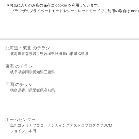
※お気に入りのお店の保存に
cookie
を利用しています。
ブラウザのプライベートモードやシークレットモードでご利用の場合は coo
北海道・東北 のチラシ
北海道
青森県
岩手県
宮城県
秋田県
山形県
福島県
東海 のチラシ
岐阜県
静岡県
愛知県
三重県
四国 のチラシ
徳島県
香川県
愛媛県
高知県
ホームセンター
島忠
コメリ
ナフコ
コーナン
カインズ
アストロプロダクツ
DCM
ジョイフル本田