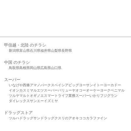
甲信越・北陸 のチラシ
新潟県
富山県
石川県
福井県
山梨県
長野県
中国 のチラシ
鳥取県
島根県
岡山県
広島県
山口県
スーパー
いなげや
西條
アマノパークス
ベイシア
ビッグヨーサン
イトーヨーカドー
イオン
カスミ
マルエツ
スーパーバリュー
ヤオコー
オーケー
ヨークベニマル
ツルヤ
マルト
オギノ
エスマート
ライフ
業務スーパー
いかり
フジグラン
ダイレックス
サンエー
イズミヤ
ドラッグストア
ツルハドラッグ
サンドラッグ
クスリのアオキ
ココカラファイン