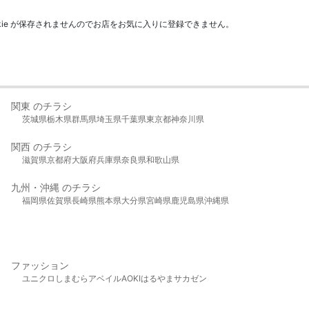
kie が保存されませんのでお店をお気に入りに登録できません。
関東 のチラシ
茨城県
栃木県
群馬県
埼玉県
千葉県
東京都
神奈川県
関西 のチラシ
滋賀県
京都府
大阪府
兵庫県
奈良県
和歌山県
九州・沖縄 のチラシ
福岡県
佐賀県
長崎県
熊本県
大分県
宮崎県
鹿児島県
沖縄県
ファッション
ユニクロ
しまむら
アベイル
AOKI
はるやま
サカゼン