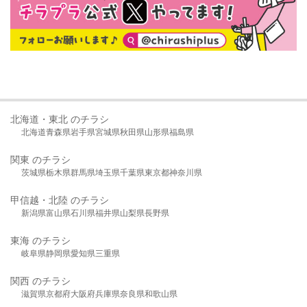
北海道・東北 のチラシ
北海道
青森県
岩手県
宮城県
秋田県
山形県
福島県
関東 のチラシ
茨城県
栃木県
群馬県
埼玉県
千葉県
東京都
神奈川県
甲信越・北陸 のチラシ
新潟県
富山県
石川県
福井県
山梨県
長野県
東海 のチラシ
岐阜県
静岡県
愛知県
三重県
関西 のチラシ
滋賀県
京都府
大阪府
兵庫県
奈良県
和歌山県