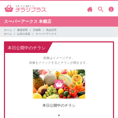
スーパーアークス
本郷店
ホーム
都道府県
宮城県
気仙沼市
ホーム
お店の名前
スーパーアークス
本日公開中のチラシ
画像はイメージです。
画像をクリックするとチラシが開きます。
本日公開中のチラシ