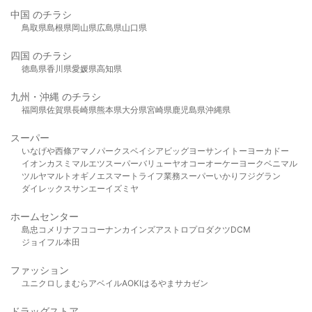
中国 のチラシ
鳥取県
島根県
岡山県
広島県
山口県
四国 のチラシ
徳島県
香川県
愛媛県
高知県
九州・沖縄 のチラシ
福岡県
佐賀県
長崎県
熊本県
大分県
宮崎県
鹿児島県
沖縄県
スーパー
いなげや
西條
アマノパークス
ベイシア
ビッグヨーサン
イトーヨーカドー
イオン
カスミ
マルエツ
スーパーバリュー
ヤオコー
オーケー
ヨークベニマル
ツルヤ
マルト
オギノ
エスマート
ライフ
業務スーパー
いかり
フジグラン
ダイレックス
サンエー
イズミヤ
ホームセンター
島忠
コメリ
ナフコ
コーナン
カインズ
アストロプロダクツ
DCM
ジョイフル本田
ファッション
ユニクロ
しまむら
アベイル
AOKI
はるやま
サカゼン
ドラッグストア