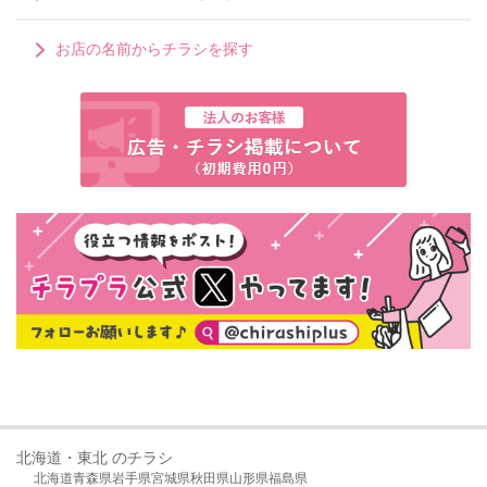
お店の名前からチラシを探す
北海道・東北 のチラシ
北海道
青森県
岩手県
宮城県
秋田県
山形県
福島県