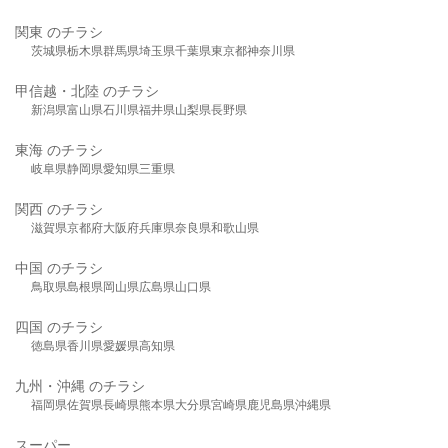
関東 のチラシ
茨城県
栃木県
群馬県
埼玉県
千葉県
東京都
神奈川県
甲信越・北陸 のチラシ
新潟県
富山県
石川県
福井県
山梨県
長野県
東海 のチラシ
岐阜県
静岡県
愛知県
三重県
関西 のチラシ
滋賀県
京都府
大阪府
兵庫県
奈良県
和歌山県
中国 のチラシ
鳥取県
島根県
岡山県
広島県
山口県
四国 のチラシ
徳島県
香川県
愛媛県
高知県
九州・沖縄 のチラシ
福岡県
佐賀県
長崎県
熊本県
大分県
宮崎県
鹿児島県
沖縄県
スーパー