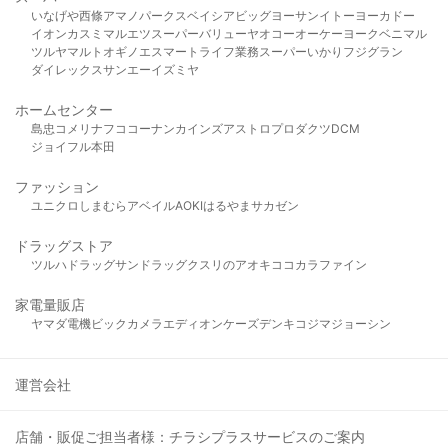
いなげや
西條
アマノパークス
ベイシア
ビッグヨーサン
イトーヨーカドー
イオン
カスミ
マルエツ
スーパーバリュー
ヤオコー
オーケー
ヨークベニマル
ツルヤ
マルト
オギノ
エスマート
ライフ
業務スーパー
いかり
フジグラン
ダイレックス
サンエー
イズミヤ
ホームセンター
島忠
コメリ
ナフコ
コーナン
カインズ
アストロプロダクツ
DCM
ジョイフル本田
ファッション
ユニクロ
しまむら
アベイル
AOKI
はるやま
サカゼン
ドラッグストア
ツルハドラッグ
サンドラッグ
クスリのアオキ
ココカラファイン
家電量販店
ヤマダ電機
ビックカメラ
エディオン
ケーズデンキ
コジマ
ジョーシン
運営会社
店舗・販促ご担当者様：チラシプラスサービスのご案内