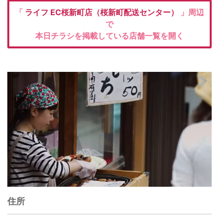
「
ライフ
EC桜新町店（桜新町配送センター）
」周辺
で
本日チラシを掲載している店舗一覧を開く
住所