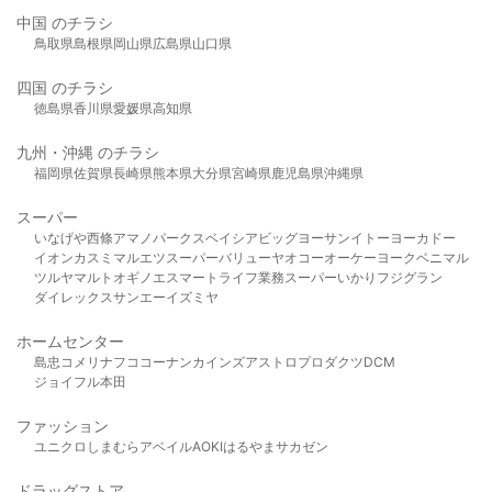
中国 のチラシ
鳥取県
島根県
岡山県
広島県
山口県
四国 のチラシ
徳島県
香川県
愛媛県
高知県
九州・沖縄 のチラシ
福岡県
佐賀県
長崎県
熊本県
大分県
宮崎県
鹿児島県
沖縄県
スーパー
いなげや
西條
アマノパークス
ベイシア
ビッグヨーサン
イトーヨーカドー
イオン
カスミ
マルエツ
スーパーバリュー
ヤオコー
オーケー
ヨークベニマル
ツルヤ
マルト
オギノ
エスマート
ライフ
業務スーパー
いかり
フジグラン
ダイレックス
サンエー
イズミヤ
ホームセンター
島忠
コメリ
ナフコ
コーナン
カインズ
アストロプロダクツ
DCM
ジョイフル本田
ファッション
ユニクロ
しまむら
アベイル
AOKI
はるやま
サカゼン
ドラッグストア