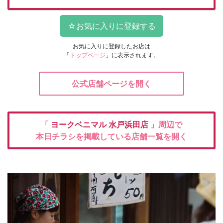
お気に入りに登録したお店は
「
トップページ
」に表示されます。
公式店舗ページを開く
「
ヨークベニマル
水戸浜田店
」周辺で
本日チラシを掲載している店舗一覧を開く