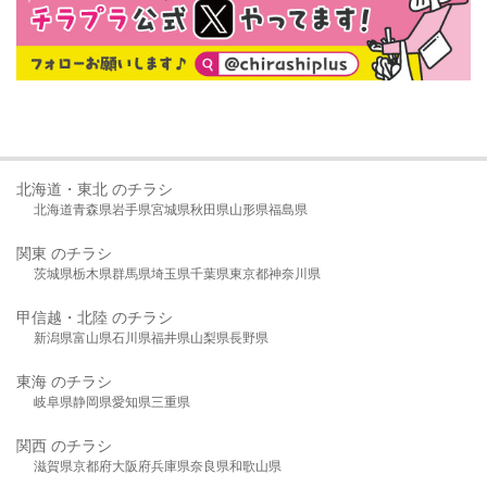
北海道・東北 のチラシ
北海道
青森県
岩手県
宮城県
秋田県
山形県
福島県
関東 のチラシ
茨城県
栃木県
群馬県
埼玉県
千葉県
東京都
神奈川県
甲信越・北陸 のチラシ
新潟県
富山県
石川県
福井県
山梨県
長野県
東海 のチラシ
岐阜県
静岡県
愛知県
三重県
関西 のチラシ
滋賀県
京都府
大阪府
兵庫県
奈良県
和歌山県