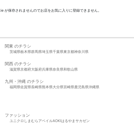
kie が保存されませんのでお店をお気に入りに登録できません。
関東 のチラシ
茨城県
栃木県
群馬県
埼玉県
千葉県
東京都
神奈川県
関西 のチラシ
滋賀県
京都府
大阪府
兵庫県
奈良県
和歌山県
九州・沖縄 のチラシ
福岡県
佐賀県
長崎県
熊本県
大分県
宮崎県
鹿児島県
沖縄県
ファッション
ユニクロ
しまむら
アベイル
AOKI
はるやま
サカゼン