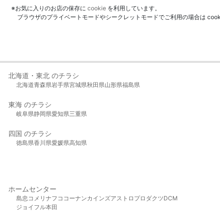
※お気に入りのお店の保存に
cookie
を利用しています。
ブラウザのプライベートモードやシークレットモードでご利用の場合は coo
北海道・東北 のチラシ
北海道
青森県
岩手県
宮城県
秋田県
山形県
福島県
東海 のチラシ
岐阜県
静岡県
愛知県
三重県
四国 のチラシ
徳島県
香川県
愛媛県
高知県
ホームセンター
島忠
コメリ
ナフコ
コーナン
カインズ
アストロプロダクツ
DCM
ジョイフル本田