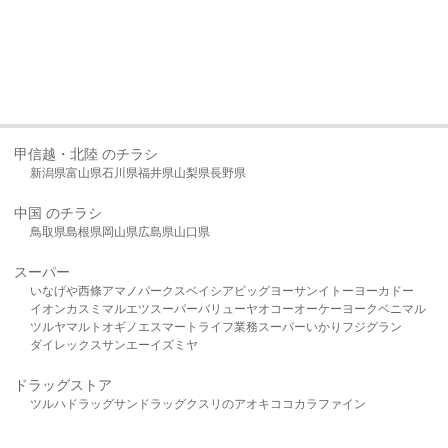
甲信越・北陸 のチラシ
新潟県
富山県
石川県
福井県
山梨県
長野県
中国 のチラシ
鳥取県
島根県
岡山県
広島県
山口県
スーパー
いなげや
西條
アマノパークス
ベイシア
ビッグヨーサン
イトーヨーカドー
イオン
カスミ
マルエツ
スーパーバリュー
ヤオコー
オーケー
ヨークベニマル
ツルヤ
マルト
オギノ
エスマート
ライフ
業務スーパー
いかり
フジグラン
ダイレックス
サンエー
イズミヤ
ドラッグストア
ツルハドラッグ
サンドラッグ
クスリのアオキ
ココカラファイン