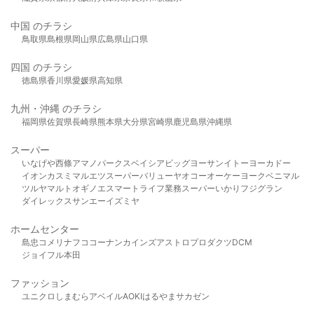
中国 のチラシ
鳥取県
島根県
岡山県
広島県
山口県
四国 のチラシ
徳島県
香川県
愛媛県
高知県
九州・沖縄 のチラシ
福岡県
佐賀県
長崎県
熊本県
大分県
宮崎県
鹿児島県
沖縄県
スーパー
いなげや
西條
アマノパークス
ベイシア
ビッグヨーサン
イトーヨーカドー
イオン
カスミ
マルエツ
スーパーバリュー
ヤオコー
オーケー
ヨークベニマル
ツルヤ
マルト
オギノ
エスマート
ライフ
業務スーパー
いかり
フジグラン
ダイレックス
サンエー
イズミヤ
ホームセンター
島忠
コメリ
ナフコ
コーナン
カインズ
アストロプロダクツ
DCM
ジョイフル本田
ファッション
ユニクロ
しまむら
アベイル
AOKI
はるやま
サカゼン