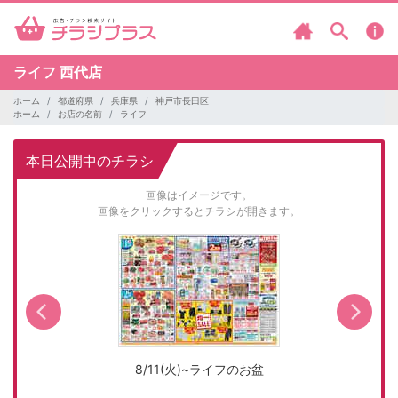
ライフ
西代店
ホーム
都道府県
兵庫県
神戸市長田区
ホーム
お店の名前
ライフ
本日公開中のチラシ
画像はイメージです。
画像をクリックするとチラシが開きます。
8/11(火)~ライフのお盆