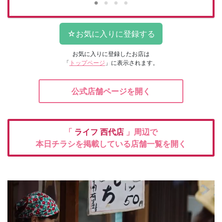
お気に入りに登録したお店は
「
トップページ
」に表示されます。
公式店舗ページを開く
「
ライフ
西代店
」周辺で
本日チラシを掲載している店舗一覧を開く