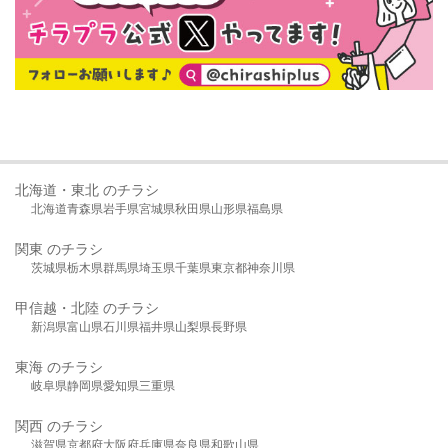
北海道・東北 のチラシ
北海道
青森県
岩手県
宮城県
秋田県
山形県
福島県
関東 のチラシ
茨城県
栃木県
群馬県
埼玉県
千葉県
東京都
神奈川県
甲信越・北陸 のチラシ
新潟県
富山県
石川県
福井県
山梨県
長野県
東海 のチラシ
岐阜県
静岡県
愛知県
三重県
関西 のチラシ
滋賀県
京都府
大阪府
兵庫県
奈良県
和歌山県