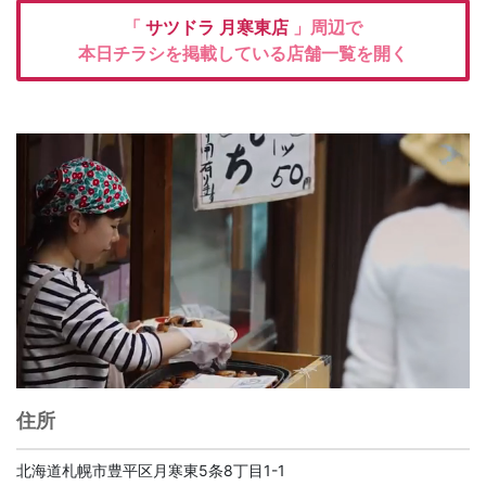
「
サツドラ
月寒東店
」周辺で
本日チラシを掲載している店舗一覧を開く
住所
北海道札幌市豊平区月寒東5条8丁目1-1