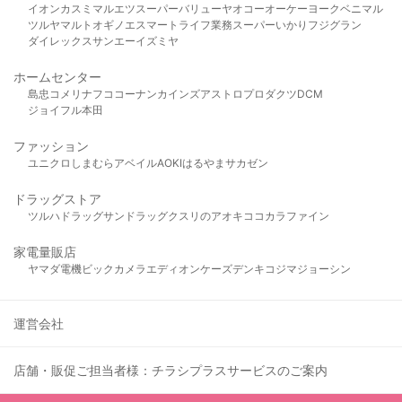
イオン
カスミ
マルエツ
スーパーバリュー
ヤオコー
オーケー
ヨークベニマル
ツルヤ
マルト
オギノ
エスマート
ライフ
業務スーパー
いかり
フジグラン
ダイレックス
サンエー
イズミヤ
ホームセンター
島忠
コメリ
ナフコ
コーナン
カインズ
アストロプロダクツ
DCM
ジョイフル本田
ファッション
ユニクロ
しまむら
アベイル
AOKI
はるやま
サカゼン
ドラッグストア
ツルハドラッグ
サンドラッグ
クスリのアオキ
ココカラファイン
家電量販店
ヤマダ電機
ビックカメラ
エディオン
ケーズデンキ
コジマ
ジョーシン
運営会社
店舗・販促ご担当者様：チラシプラスサービスのご案内