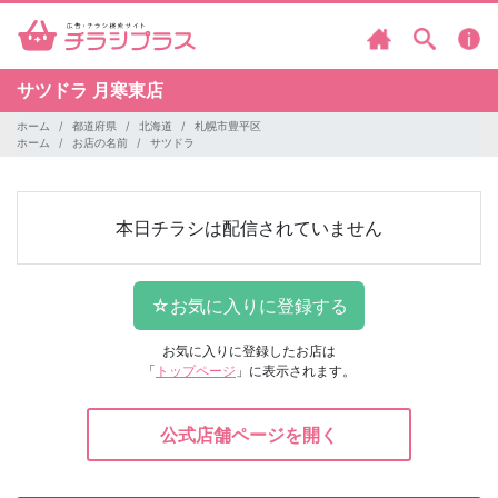
サツドラ
月寒東店
ホーム
都道府県
北海道
札幌市豊平区
ホーム
お店の名前
サツドラ
本日チラシは配信されていません
お気に入りに登録したお店は
「
トップページ
」に表示されます。
公式店舗ページを開く