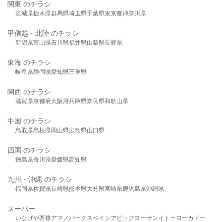
関東 のチラシ
茨城県
栃木県
群馬県
埼玉県
千葉県
東京都
神奈川県
甲信越・北陸 のチラシ
新潟県
富山県
石川県
福井県
山梨県
長野県
東海 のチラシ
岐阜県
静岡県
愛知県
三重県
関西 のチラシ
滋賀県
京都府
大阪府
兵庫県
奈良県
和歌山県
中国 のチラシ
鳥取県
島根県
岡山県
広島県
山口県
四国 のチラシ
徳島県
香川県
愛媛県
高知県
九州・沖縄 のチラシ
福岡県
佐賀県
長崎県
熊本県
大分県
宮崎県
鹿児島県
沖縄県
スーパー
いなげや
西條
アマノパークス
ベイシア
ビッグヨーサン
イトーヨーカドー