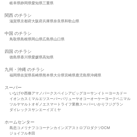
岐阜県
静岡県
愛知県
三重県
関西 のチラシ
滋賀県
京都府
大阪府
兵庫県
奈良県
和歌山県
中国 のチラシ
鳥取県
島根県
岡山県
広島県
山口県
四国 のチラシ
徳島県
香川県
愛媛県
高知県
九州・沖縄 のチラシ
福岡県
佐賀県
長崎県
熊本県
大分県
宮崎県
鹿児島県
沖縄県
スーパー
いなげや
西條
アマノパークス
ベイシア
ビッグヨーサン
イトーヨーカドー
イオン
カスミ
マルエツ
スーパーバリュー
ヤオコー
オーケー
ヨークベニマル
ツルヤ
マルト
オギノ
エスマート
ライフ
業務スーパー
いかり
フジグラン
ダイレックス
サンエー
イズミヤ
ホームセンター
島忠
コメリ
ナフコ
コーナン
カインズ
アストロプロダクツ
DCM
ジョイフル本田