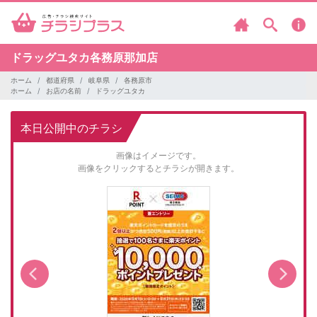
ドラッグユタカ各務原那加店
ホーム
都道府県
岐阜県
各務原市
ホーム
お店の名前
ドラッグユタカ
本日公開中のチラシ
画像はイメージです。
画像をクリックするとチラシが開きます。