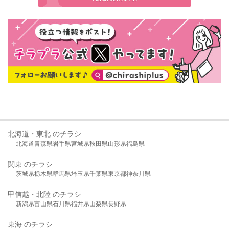
北海道・東北 のチラシ
北海道
青森県
岩手県
宮城県
秋田県
山形県
福島県
関東 のチラシ
茨城県
栃木県
群馬県
埼玉県
千葉県
東京都
神奈川県
甲信越・北陸 のチラシ
新潟県
富山県
石川県
福井県
山梨県
長野県
東海 のチラシ