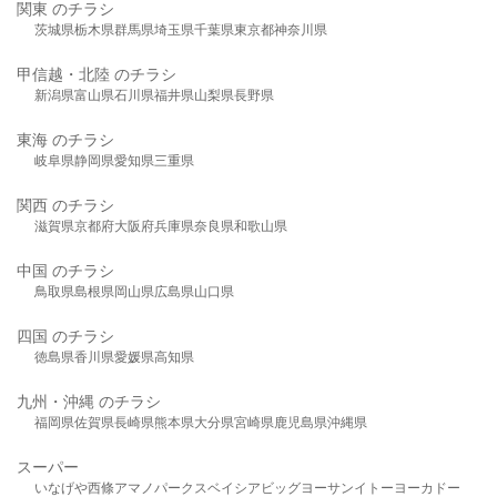
関東 のチラシ
茨城県
栃木県
群馬県
埼玉県
千葉県
東京都
神奈川県
甲信越・北陸 のチラシ
新潟県
富山県
石川県
福井県
山梨県
長野県
東海 のチラシ
岐阜県
静岡県
愛知県
三重県
関西 のチラシ
滋賀県
京都府
大阪府
兵庫県
奈良県
和歌山県
中国 のチラシ
鳥取県
島根県
岡山県
広島県
山口県
四国 のチラシ
徳島県
香川県
愛媛県
高知県
九州・沖縄 のチラシ
福岡県
佐賀県
長崎県
熊本県
大分県
宮崎県
鹿児島県
沖縄県
スーパー
いなげや
西條
アマノパークス
ベイシア
ビッグヨーサン
イトーヨーカドー