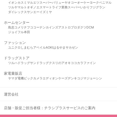
イオン
カスミ
マルエツ
スーパーバリュー
ヤオコー
オーケー
ヨークベニマル
ツルヤ
マルト
オギノ
エスマート
ライフ
業務スーパー
いかり
フジグラン
ダイレックス
サンエー
イズミヤ
ホームセンター
島忠
コメリ
ナフコ
コーナン
カインズ
アストロプロダクツ
DCM
ジョイフル本田
ファッション
ユニクロ
しまむら
アベイル
AOKI
はるやま
サカゼン
ドラッグストア
ツルハドラッグ
サンドラッグ
クスリのアオキ
ココカラファイン
家電量販店
ヤマダ電機
ビックカメラ
エディオン
ケーズデンキ
コジマ
ジョーシン
運営会社
店舗・販促ご担当者様：チラシプラスサービスのご案内