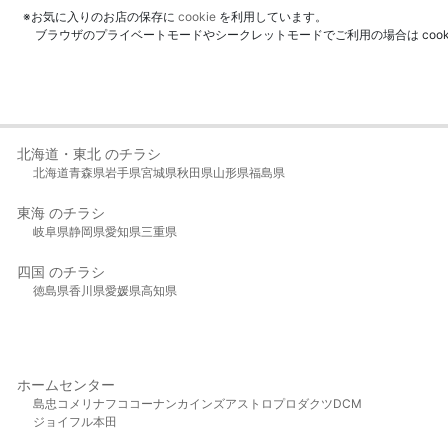
※お気に入りのお店の保存に
cookie
を利用しています。
ブラウザのプライベートモードやシークレットモードでご利用の場合は coo
北海道・東北 のチラシ
北海道
青森県
岩手県
宮城県
秋田県
山形県
福島県
東海 のチラシ
岐阜県
静岡県
愛知県
三重県
四国 のチラシ
徳島県
香川県
愛媛県
高知県
ホームセンター
島忠
コメリ
ナフコ
コーナン
カインズ
アストロプロダクツ
DCM
ジョイフル本田