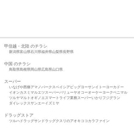
甲信越・北陸 のチラシ
新潟県
富山県
石川県
福井県
山梨県
長野県
中国 のチラシ
鳥取県
島根県
岡山県
広島県
山口県
スーパー
いなげや
西條
アマノパークス
ベイシア
ビッグヨーサン
イトーヨーカドー
イオン
カスミ
マルエツ
スーパーバリュー
ヤオコー
オーケー
ヨークベニマル
ツルヤ
マルト
オギノ
エスマート
ライフ
業務スーパー
いかり
フジグラン
ダイレックス
サンエー
イズミヤ
ドラッグストア
ツルハドラッグ
サンドラッグ
クスリのアオキ
ココカラファイン