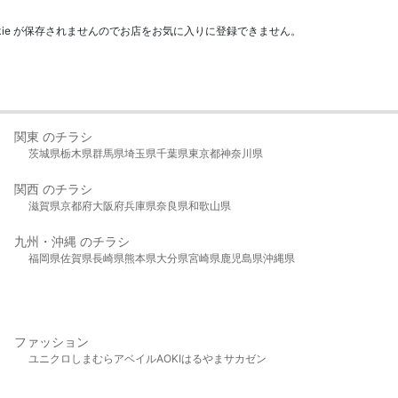
kie が保存されませんのでお店をお気に入りに登録できません。
関東 のチラシ
茨城県
栃木県
群馬県
埼玉県
千葉県
東京都
神奈川県
関西 のチラシ
滋賀県
京都府
大阪府
兵庫県
奈良県
和歌山県
九州・沖縄 のチラシ
福岡県
佐賀県
長崎県
熊本県
大分県
宮崎県
鹿児島県
沖縄県
ファッション
ユニクロ
しまむら
アベイル
AOKI
はるやま
サカゼン