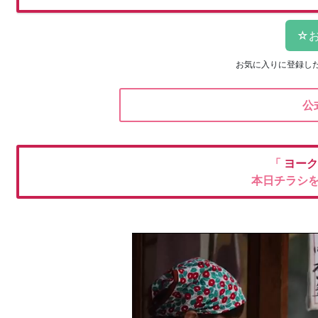
お気に入りに登録し
公
「
ヨーク
本日チラシ