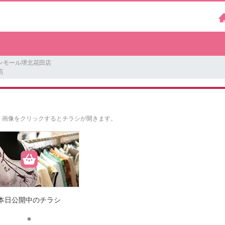
ンモール堺北花田店
店
。
画像をクリックするとチラシが開きます。
本日公開中のチラシ