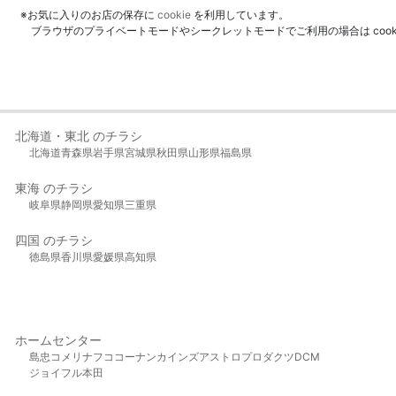
※お気に入りのお店の保存に
cookie
を利用しています。
ブラウザのプライベートモードやシークレットモードでご利用の場合は coo
北海道・東北 のチラシ
北海道
青森県
岩手県
宮城県
秋田県
山形県
福島県
東海 のチラシ
岐阜県
静岡県
愛知県
三重県
四国 のチラシ
徳島県
香川県
愛媛県
高知県
ホームセンター
島忠
コメリ
ナフコ
コーナン
カインズ
アストロプロダクツ
DCM
ジョイフル本田