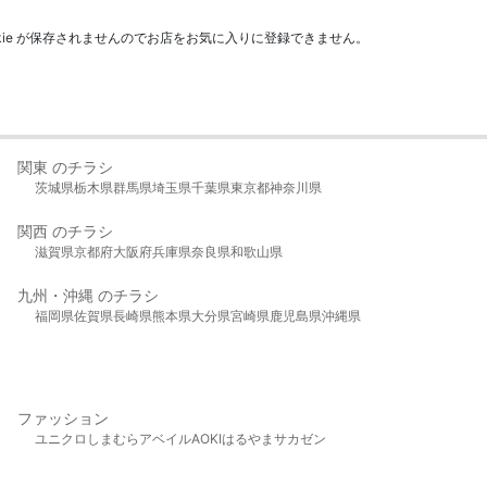
kie が保存されませんのでお店をお気に入りに登録できません。
関東 のチラシ
茨城県
栃木県
群馬県
埼玉県
千葉県
東京都
神奈川県
関西 のチラシ
滋賀県
京都府
大阪府
兵庫県
奈良県
和歌山県
九州・沖縄 のチラシ
福岡県
佐賀県
長崎県
熊本県
大分県
宮崎県
鹿児島県
沖縄県
ファッション
ユニクロ
しまむら
アベイル
AOKI
はるやま
サカゼン