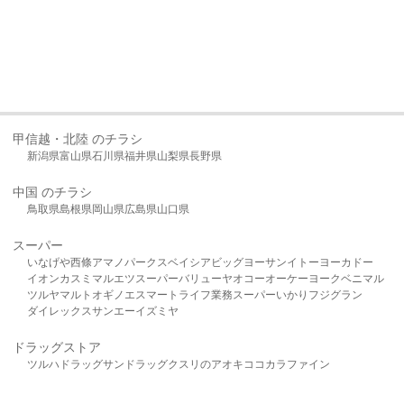
甲信越・北陸 のチラシ
新潟県
富山県
石川県
福井県
山梨県
長野県
中国 のチラシ
鳥取県
島根県
岡山県
広島県
山口県
スーパー
いなげや
西條
アマノパークス
ベイシア
ビッグヨーサン
イトーヨーカドー
イオン
カスミ
マルエツ
スーパーバリュー
ヤオコー
オーケー
ヨークベニマル
ツルヤ
マルト
オギノ
エスマート
ライフ
業務スーパー
いかり
フジグラン
ダイレックス
サンエー
イズミヤ
ドラッグストア
ツルハドラッグ
サンドラッグ
クスリのアオキ
ココカラファイン