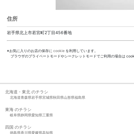
住所
岩手県北上市若宮町2丁目456番地
※お気に入りのお店の保存に
cookie
を利用しています。
ブラウザのプライベートモードやシークレットモードでご利用の場合は coo
北海道・東北 のチラシ
北海道
青森県
岩手県
宮城県
秋田県
山形県
福島県
東海 のチラシ
岐阜県
静岡県
愛知県
三重県
四国 のチラシ
徳島県
香川県
愛媛県
高知県