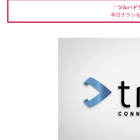
「
ツルハド
本日チラシ