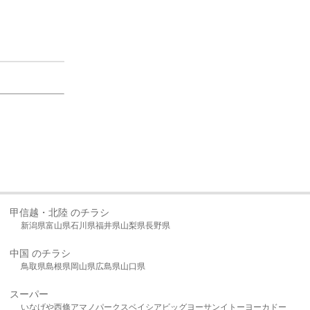
甲信越・北陸 のチラシ
新潟県
富山県
石川県
福井県
山梨県
長野県
中国 のチラシ
鳥取県
島根県
岡山県
広島県
山口県
スーパー
いなげや
西條
アマノパークス
ベイシア
ビッグヨーサン
イトーヨーカドー