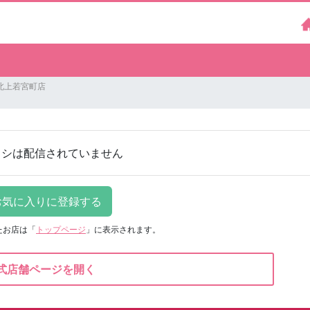
北上若宮町店
ラシは配信されていません
たお店は
「
トップページ
」に表示されます。
式店舗ページを開く