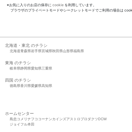
※お気に入りのお店の保存に
cookie
を利用しています。
ブラウザのプライベートモードやシークレットモードでご利用の場合は coo
北海道・東北 のチラシ
北海道
青森県
岩手県
宮城県
秋田県
山形県
福島県
東海 のチラシ
岐阜県
静岡県
愛知県
三重県
四国 のチラシ
徳島県
香川県
愛媛県
高知県
ホームセンター
島忠
コメリ
ナフコ
コーナン
カインズ
アストロプロダクツ
DCM
ジョイフル本田