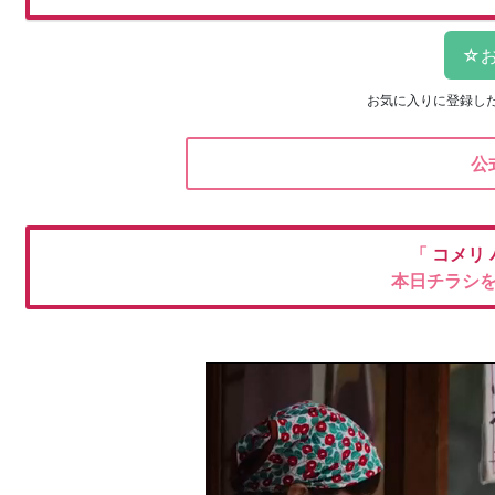
お気に入りに登録し
公
「
コメリ
本日チラシ