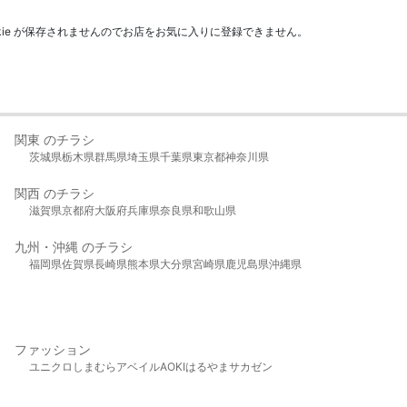
kie が保存されませんのでお店をお気に入りに登録できません。
関東 のチラシ
茨城県
栃木県
群馬県
埼玉県
千葉県
東京都
神奈川県
関西 のチラシ
滋賀県
京都府
大阪府
兵庫県
奈良県
和歌山県
九州・沖縄 のチラシ
福岡県
佐賀県
長崎県
熊本県
大分県
宮崎県
鹿児島県
沖縄県
ファッション
ユニクロ
しまむら
アベイル
AOKI
はるやま
サカゼン