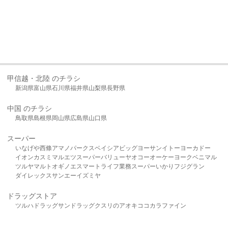
甲信越・北陸 のチラシ
新潟県
富山県
石川県
福井県
山梨県
長野県
中国 のチラシ
鳥取県
島根県
岡山県
広島県
山口県
スーパー
いなげや
西條
アマノパークス
ベイシア
ビッグヨーサン
イトーヨーカドー
イオン
カスミ
マルエツ
スーパーバリュー
ヤオコー
オーケー
ヨークベニマル
ツルヤ
マルト
オギノ
エスマート
ライフ
業務スーパー
いかり
フジグラン
ダイレックス
サンエー
イズミヤ
ドラッグストア
ツルハドラッグ
サンドラッグ
クスリのアオキ
ココカラファイン