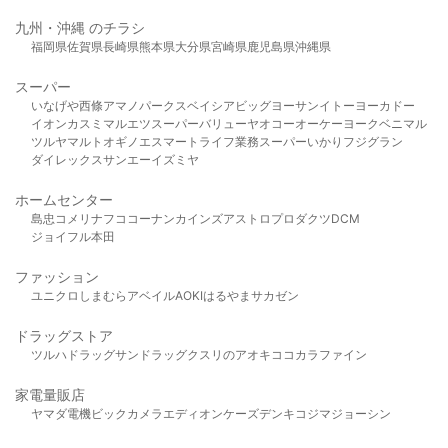
九州・沖縄 のチラシ
福岡県
佐賀県
長崎県
熊本県
大分県
宮崎県
鹿児島県
沖縄県
スーパー
いなげや
西條
アマノパークス
ベイシア
ビッグヨーサン
イトーヨーカドー
イオン
カスミ
マルエツ
スーパーバリュー
ヤオコー
オーケー
ヨークベニマル
ツルヤ
マルト
オギノ
エスマート
ライフ
業務スーパー
いかり
フジグラン
ダイレックス
サンエー
イズミヤ
ホームセンター
島忠
コメリ
ナフコ
コーナン
カインズ
アストロプロダクツ
DCM
ジョイフル本田
ファッション
ユニクロ
しまむら
アベイル
AOKI
はるやま
サカゼン
ドラッグストア
ツルハドラッグ
サンドラッグ
クスリのアオキ
ココカラファイン
家電量販店
ヤマダ電機
ビックカメラ
エディオン
ケーズデンキ
コジマ
ジョーシン