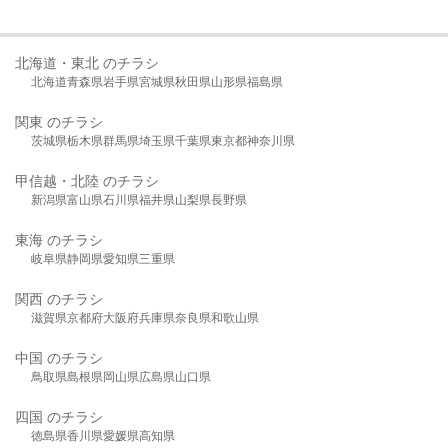
北海道・東北 のチラシ
北海道
青森県
岩手県
宮城県
秋田県
山形県
福島県
関東 のチラシ
茨城県
栃木県
群馬県
埼玉県
千葉県
東京都
神奈川県
甲信越・北陸 のチラシ
新潟県
富山県
石川県
福井県
山梨県
長野県
東海 のチラシ
岐阜県
静岡県
愛知県
三重県
関西 のチラシ
滋賀県
京都府
大阪府
兵庫県
奈良県
和歌山県
中国 のチラシ
鳥取県
島根県
岡山県
広島県
山口県
四国 のチラシ
徳島県
香川県
愛媛県
高知県