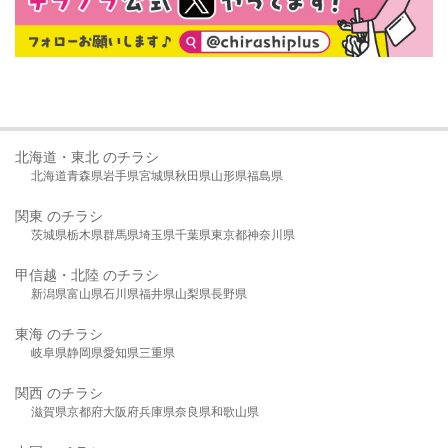
北海道・東北 のチラシ
北海道
青森県
岩手県
宮城県
秋田県
山形県
福島県
関東 のチラシ
茨城県
栃木県
群馬県
埼玉県
千葉県
東京都
神奈川県
甲信越・北陸 のチラシ
新潟県
富山県
石川県
福井県
山梨県
長野県
東海 のチラシ
岐阜県
静岡県
愛知県
三重県
関西 のチラシ
滋賀県
京都府
大阪府
兵庫県
奈良県
和歌山県