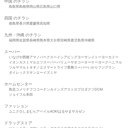
中国 のチラシ
鳥取県
島根県
岡山県
広島県
山口県
四国 のチラシ
徳島県
香川県
愛媛県
高知県
九州・沖縄 のチラシ
福岡県
佐賀県
長崎県
熊本県
大分県
宮崎県
鹿児島県
沖縄県
スーパー
いなげや
西條
アマノパークス
ベイシア
ビッグヨーサン
イトーヨーカドー
イオン
カスミ
マルエツ
スーパーバリュー
ヤオコー
オーケー
ヨークベニマル
ツルヤ
マルト
オギノ
エスマート
ライフ
業務スーパー
いかり
フジグラン
ダイレックス
サンエー
イズミヤ
ホームセンター
島忠
コメリ
ナフコ
コーナン
カインズ
アストロプロダクツ
DCM
ジョイフル本田
ファッション
ユニクロ
しまむら
アベイル
AOKI
はるやま
サカゼン
ドラッグストア