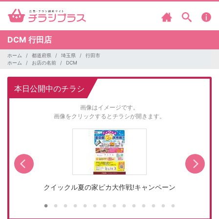
DCM
行田店
ホーム
都道府県
埼玉県
行田市
ホーム
お店の名前
DCM
本日公開中のチラシ
画像はイメージです。
画像をクリックするとチラシが開きます。
クイックル夏の家ピカ大作戦!キャンペーン