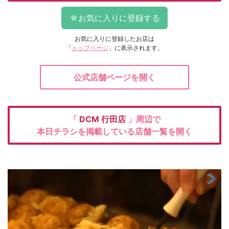
お気に入りに登録したお店は
「
トップページ
」に表示されます。
公式店舗ページを開く
「
DCM
行田店
」周辺で
本日チラシを掲載している店舗一覧を開く