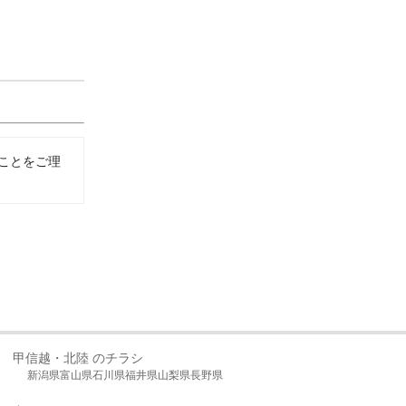
ことをご理
甲信越・北陸 のチラシ
新潟県
富山県
石川県
福井県
山梨県
長野県