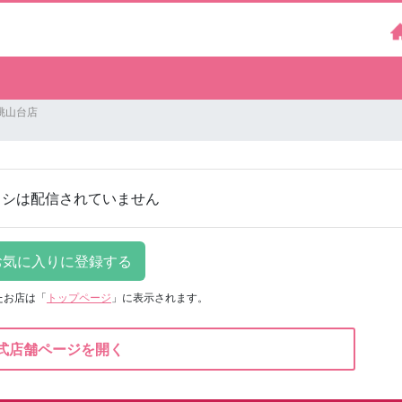
桃山台店
ラシは配信されていません
たお店は
「
トップページ
」に表示されます。
式店舗ページを開く