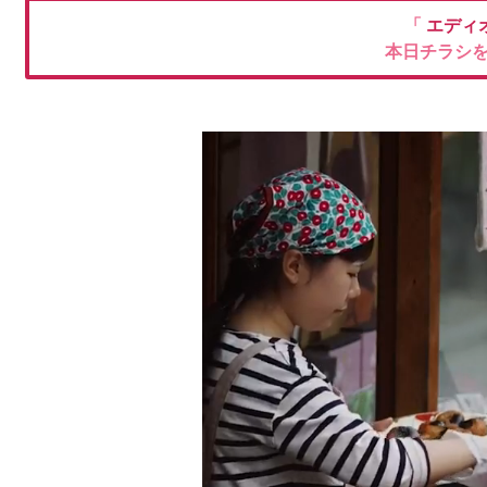
「
エディ
本日チラシ