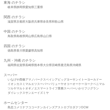
東海 のチラシ
岐阜県
静岡県
愛知県
三重県
関西 のチラシ
滋賀県
京都府
大阪府
兵庫県
奈良県
和歌山県
中国 のチラシ
鳥取県
島根県
岡山県
広島県
山口県
四国 のチラシ
徳島県
香川県
愛媛県
高知県
九州・沖縄 のチラシ
福岡県
佐賀県
長崎県
熊本県
大分県
宮崎県
鹿児島県
沖縄県
スーパー
いなげや
西條
アマノパークス
ベイシア
ビッグヨーサン
イトーヨーカドー
イオン
カスミ
マルエツ
スーパーバリュー
ヤオコー
オーケー
ヨークベニマル
ツルヤ
マルト
オギノ
エスマート
ライフ
業務スーパー
いかり
フジグラン
ダイレックス
サンエー
イズミヤ
ホームセンター
島忠
コメリ
ナフコ
コーナン
カインズ
アストロプロダクツ
DCM