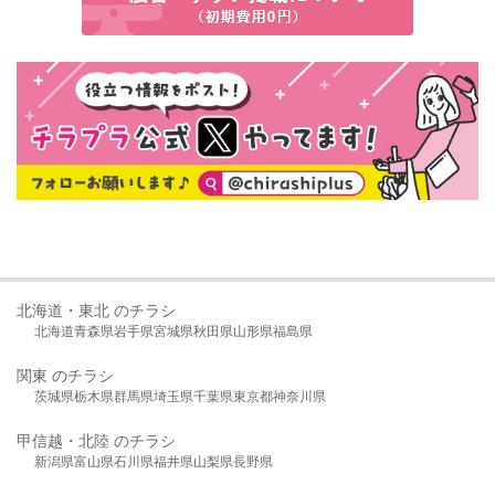
北海道・東北 のチラシ
北海道
青森県
岩手県
宮城県
秋田県
山形県
福島県
関東 のチラシ
茨城県
栃木県
群馬県
埼玉県
千葉県
東京都
神奈川県
甲信越・北陸 のチラシ
新潟県
富山県
石川県
福井県
山梨県
長野県