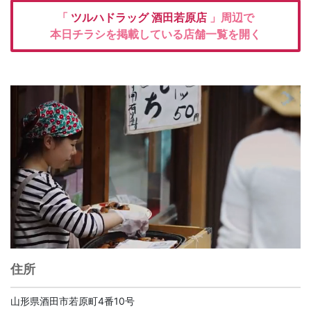
「
ツルハドラッグ
酒田若原店
」周辺で
本日チラシを掲載している店舗一覧を開く
住所
山形県酒田市若原町4番10号