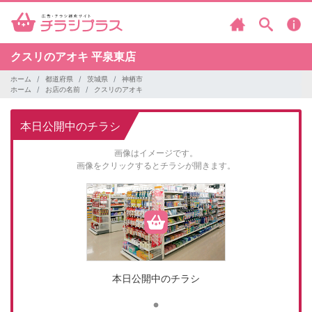
クスリのアオキ
平泉東店
ホーム
都道府県
茨城県
神栖市
ホーム
お店の名前
クスリのアオキ
本日公開中のチラシ
画像はイメージです。
画像をクリックするとチラシが開きます。
本日公開中のチラシ