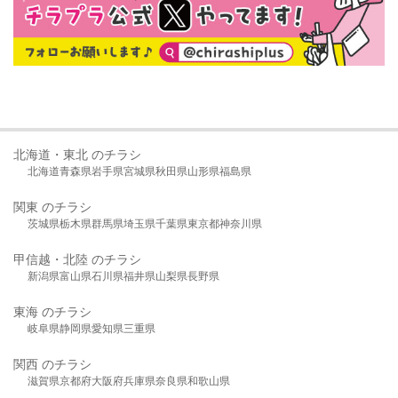
北海道・東北 のチラシ
北海道
青森県
岩手県
宮城県
秋田県
山形県
福島県
関東 のチラシ
茨城県
栃木県
群馬県
埼玉県
千葉県
東京都
神奈川県
甲信越・北陸 のチラシ
新潟県
富山県
石川県
福井県
山梨県
長野県
東海 のチラシ
岐阜県
静岡県
愛知県
三重県
関西 のチラシ
滋賀県
京都府
大阪府
兵庫県
奈良県
和歌山県