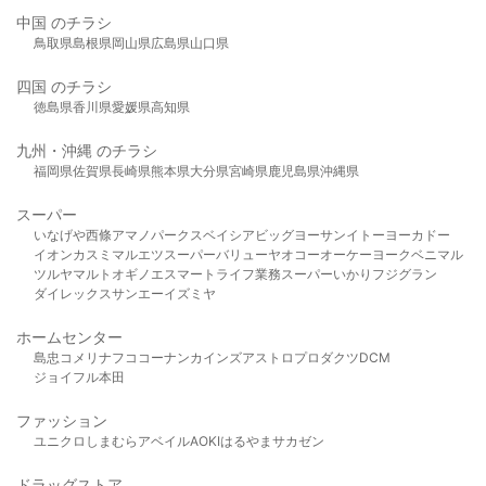
中国 のチラシ
鳥取県
島根県
岡山県
広島県
山口県
四国 のチラシ
徳島県
香川県
愛媛県
高知県
九州・沖縄 のチラシ
福岡県
佐賀県
長崎県
熊本県
大分県
宮崎県
鹿児島県
沖縄県
スーパー
いなげや
西條
アマノパークス
ベイシア
ビッグヨーサン
イトーヨーカドー
イオン
カスミ
マルエツ
スーパーバリュー
ヤオコー
オーケー
ヨークベニマル
ツルヤ
マルト
オギノ
エスマート
ライフ
業務スーパー
いかり
フジグラン
ダイレックス
サンエー
イズミヤ
ホームセンター
島忠
コメリ
ナフコ
コーナン
カインズ
アストロプロダクツ
DCM
ジョイフル本田
ファッション
ユニクロ
しまむら
アベイル
AOKI
はるやま
サカゼン
ドラッグストア