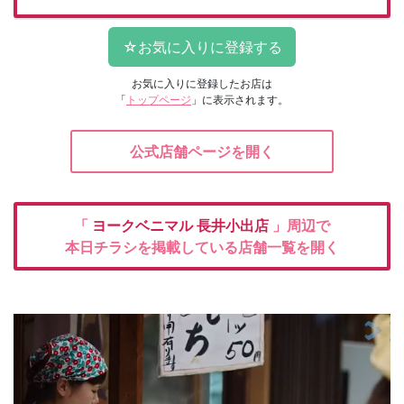
お気に入りに登録したお店は
「
トップページ
」に表示されます。
公式店舗ページを開く
「
ヨークベニマル
長井小出店
」周辺で
本日チラシを掲載している店舗一覧を開く