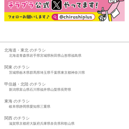
北海道・東北 のチラシ
北海道
青森県
岩手県
宮城県
秋田県
山形県
福島県
関東 のチラシ
茨城県
栃木県
群馬県
埼玉県
千葉県
東京都
神奈川県
甲信越・北陸 のチラシ
新潟県
富山県
石川県
福井県
山梨県
長野県
東海 のチラシ
岐阜県
静岡県
愛知県
三重県
関西 のチラシ
滋賀県
京都府
大阪府
兵庫県
奈良県
和歌山県