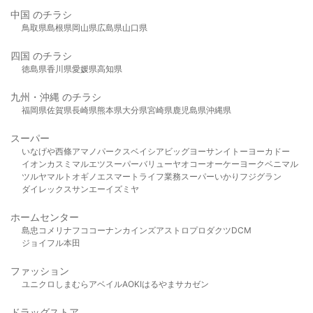
中国 のチラシ
鳥取県
島根県
岡山県
広島県
山口県
四国 のチラシ
徳島県
香川県
愛媛県
高知県
九州・沖縄 のチラシ
福岡県
佐賀県
長崎県
熊本県
大分県
宮崎県
鹿児島県
沖縄県
スーパー
いなげや
西條
アマノパークス
ベイシア
ビッグヨーサン
イトーヨーカドー
イオン
カスミ
マルエツ
スーパーバリュー
ヤオコー
オーケー
ヨークベニマル
ツルヤ
マルト
オギノ
エスマート
ライフ
業務スーパー
いかり
フジグラン
ダイレックス
サンエー
イズミヤ
ホームセンター
島忠
コメリ
ナフコ
コーナン
カインズ
アストロプロダクツ
DCM
ジョイフル本田
ファッション
ユニクロ
しまむら
アベイル
AOKI
はるやま
サカゼン
ドラッグストア