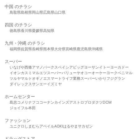
中国 のチラシ
鳥取県
島根県
岡山県
広島県
山口県
四国 のチラシ
徳島県
香川県
愛媛県
高知県
九州・沖縄 のチラシ
福岡県
佐賀県
長崎県
熊本県
大分県
宮崎県
鹿児島県
沖縄県
スーパー
いなげや
西條
アマノパークス
ベイシア
ビッグヨーサン
イトーヨーカドー
イオン
カスミ
マルエツ
スーパーバリュー
ヤオコー
オーケー
ヨークベニマル
ツルヤ
マルト
オギノ
エスマート
ライフ
業務スーパー
いかり
フジグラン
ダイレックス
サンエー
イズミヤ
ホームセンター
島忠
コメリ
ナフコ
コーナン
カインズ
アストロプロダクツ
DCM
ジョイフル本田
ファッション
ユニクロ
しまむら
アベイル
AOKI
はるやま
サカゼン
ドラッグストア