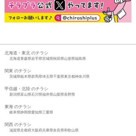
北海道・東北 のチラシ
北海道
青森県
岩手県
宮城県
秋田県
山形県
福島県
関東 のチラシ
茨城県
栃木県
群馬県
埼玉県
千葉県
東京都
神奈川県
甲信越・北陸 のチラシ
新潟県
富山県
石川県
福井県
山梨県
長野県
東海 のチラシ
岐阜県
静岡県
愛知県
三重県
関西 のチラシ
滋賀県
京都府
大阪府
兵庫県
奈良県
和歌山県