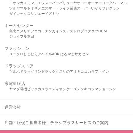
イオン
カスミ
マルエツ
スーパーバリュー
ヤオコー
オーケー
ヨークベニマル
ツルヤ
マルト
オギノ
エスマート
ライフ
業務スーパー
いかり
フジグラン
ダイレックス
サンエー
イズミヤ
ホームセンター
島忠
コメリ
ナフコ
コーナン
カインズ
アストロプロダクツ
DCM
ジョイフル本田
ファッション
ユニクロ
しまむら
アベイル
AOKI
はるやま
サカゼン
ドラッグストア
ツルハドラッグ
サンドラッグ
クスリのアオキ
ココカラファイン
家電量販店
ヤマダ電機
ビックカメラ
エディオン
ケーズデンキ
コジマ
ジョーシン
運営会社
店舗・販促ご担当者様：チラシプラスサービスのご案内