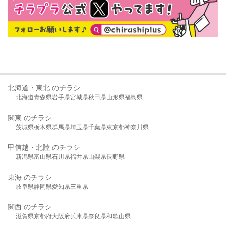
北海道・東北 のチラシ
北海道
青森県
岩手県
宮城県
秋田県
山形県
福島県
関東 のチラシ
茨城県
栃木県
群馬県
埼玉県
千葉県
東京都
神奈川県
甲信越・北陸 のチラシ
新潟県
富山県
石川県
福井県
山梨県
長野県
東海 のチラシ
岐阜県
静岡県
愛知県
三重県
関西 のチラシ
滋賀県
京都府
大阪府
兵庫県
奈良県
和歌山県