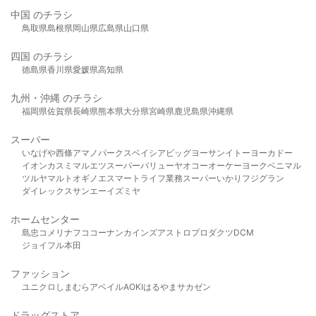
中国 のチラシ
鳥取県
島根県
岡山県
広島県
山口県
四国 のチラシ
徳島県
香川県
愛媛県
高知県
九州・沖縄 のチラシ
福岡県
佐賀県
長崎県
熊本県
大分県
宮崎県
鹿児島県
沖縄県
スーパー
いなげや
西條
アマノパークス
ベイシア
ビッグヨーサン
イトーヨーカドー
イオン
カスミ
マルエツ
スーパーバリュー
ヤオコー
オーケー
ヨークベニマル
ツルヤ
マルト
オギノ
エスマート
ライフ
業務スーパー
いかり
フジグラン
ダイレックス
サンエー
イズミヤ
ホームセンター
島忠
コメリ
ナフコ
コーナン
カインズ
アストロプロダクツ
DCM
ジョイフル本田
ファッション
ユニクロ
しまむら
アベイル
AOKI
はるやま
サカゼン
ドラッグストア