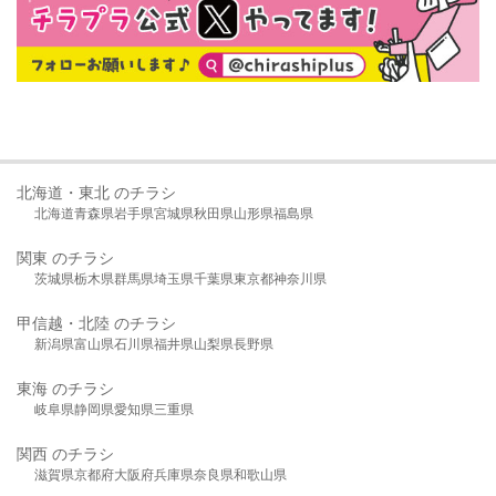
北海道・東北 のチラシ
北海道
青森県
岩手県
宮城県
秋田県
山形県
福島県
関東 のチラシ
茨城県
栃木県
群馬県
埼玉県
千葉県
東京都
神奈川県
甲信越・北陸 のチラシ
新潟県
富山県
石川県
福井県
山梨県
長野県
東海 のチラシ
岐阜県
静岡県
愛知県
三重県
関西 のチラシ
滋賀県
京都府
大阪府
兵庫県
奈良県
和歌山県