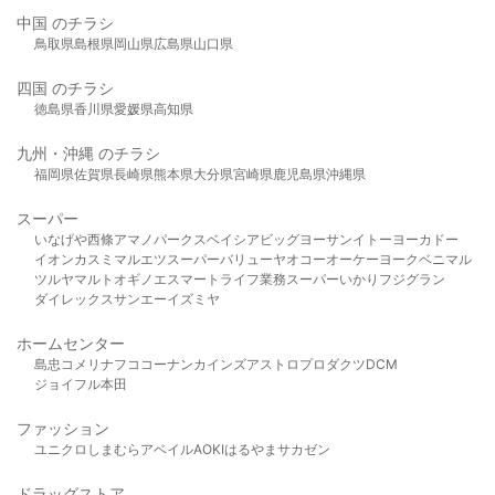
中国 のチラシ
鳥取県
島根県
岡山県
広島県
山口県
四国 のチラシ
徳島県
香川県
愛媛県
高知県
九州・沖縄 のチラシ
福岡県
佐賀県
長崎県
熊本県
大分県
宮崎県
鹿児島県
沖縄県
スーパー
いなげや
西條
アマノパークス
ベイシア
ビッグヨーサン
イトーヨーカドー
イオン
カスミ
マルエツ
スーパーバリュー
ヤオコー
オーケー
ヨークベニマル
ツルヤ
マルト
オギノ
エスマート
ライフ
業務スーパー
いかり
フジグラン
ダイレックス
サンエー
イズミヤ
ホームセンター
島忠
コメリ
ナフコ
コーナン
カインズ
アストロプロダクツ
DCM
ジョイフル本田
ファッション
ユニクロ
しまむら
アベイル
AOKI
はるやま
サカゼン
ドラッグストア