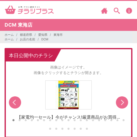
DCM
東海店
ホーム
都道府県
愛知県
東海市
ホーム
お店の名前
DCM
本日公開中のチラシ
画像はイメージです。
画像をクリックするとチラシが開きます。
【家電均一セール】今がチャンス!厳選商品がお買得…