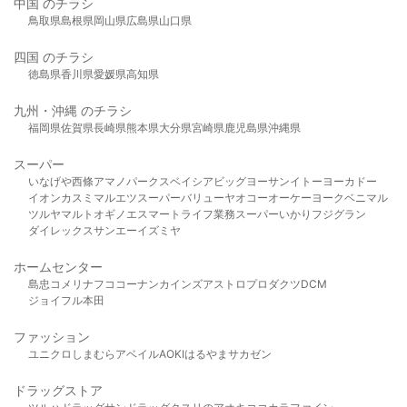
中国 のチラシ
鳥取県
島根県
岡山県
広島県
山口県
四国 のチラシ
徳島県
香川県
愛媛県
高知県
九州・沖縄 のチラシ
福岡県
佐賀県
長崎県
熊本県
大分県
宮崎県
鹿児島県
沖縄県
スーパー
いなげや
西條
アマノパークス
ベイシア
ビッグヨーサン
イトーヨーカドー
イオン
カスミ
マルエツ
スーパーバリュー
ヤオコー
オーケー
ヨークベニマル
ツルヤ
マルト
オギノ
エスマート
ライフ
業務スーパー
いかり
フジグラン
ダイレックス
サンエー
イズミヤ
ホームセンター
島忠
コメリ
ナフコ
コーナン
カインズ
アストロプロダクツ
DCM
ジョイフル本田
ファッション
ユニクロ
しまむら
アベイル
AOKI
はるやま
サカゼン
ドラッグストア