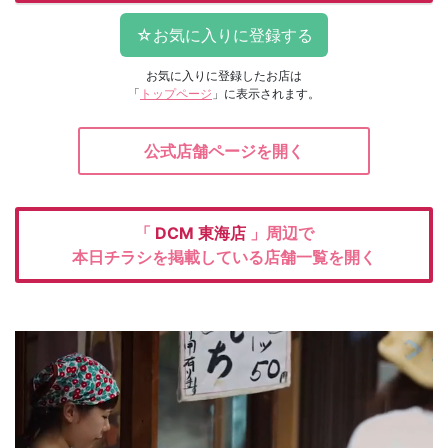
お気に入りに登録したお店は
「
トップページ
」に表示されます。
公式店舗ページを開く
「
DCM
東海店
」周辺で
本日チラシを掲載している店舗一覧を開く