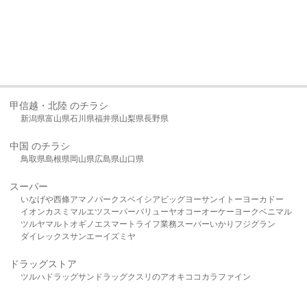
甲信越・北陸 のチラシ
新潟県
富山県
石川県
福井県
山梨県
長野県
中国 のチラシ
鳥取県
島根県
岡山県
広島県
山口県
スーパー
いなげや
西條
アマノパークス
ベイシア
ビッグヨーサン
イトーヨーカドー
イオン
カスミ
マルエツ
スーパーバリュー
ヤオコー
オーケー
ヨークベニマル
ツルヤ
マルト
オギノ
エスマート
ライフ
業務スーパー
いかり
フジグラン
ダイレックス
サンエー
イズミヤ
ドラッグストア
ツルハドラッグ
サンドラッグ
クスリのアオキ
ココカラファイン