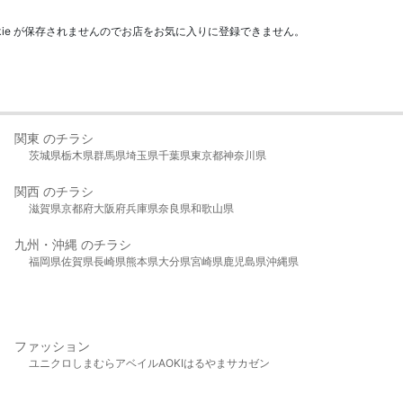
kie が保存されませんのでお店をお気に入りに登録できません。
関東 のチラシ
茨城県
栃木県
群馬県
埼玉県
千葉県
東京都
神奈川県
関西 のチラシ
滋賀県
京都府
大阪府
兵庫県
奈良県
和歌山県
九州・沖縄 のチラシ
福岡県
佐賀県
長崎県
熊本県
大分県
宮崎県
鹿児島県
沖縄県
ファッション
ユニクロ
しまむら
アベイル
AOKI
はるやま
サカゼン