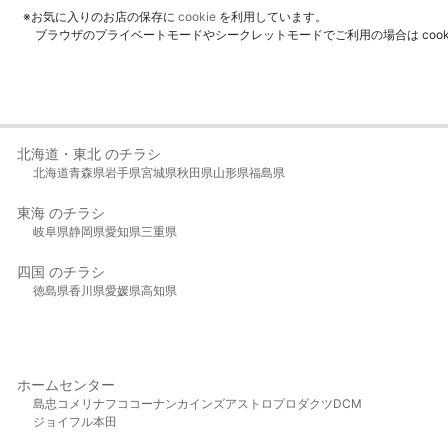
※お気に入りのお店の保存に
cookie
を利用しています。
ブラウザのプライベートモードやシークレットモードでご利用の場合は coo
北海道・東北 のチラシ
北海道
青森県
岩手県
宮城県
秋田県
山形県
福島県
東海 のチラシ
岐阜県
静岡県
愛知県
三重県
四国 のチラシ
徳島県
香川県
愛媛県
高知県
ホームセンター
島忠
コメリ
ナフコ
コーナン
カインズ
アストロプロダクツ
DCM
ジョイフル本田