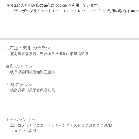
※お気に入りのお店の保存に
cookie
を利用しています。
ブラウザのプライベートモードやシークレットモードでご利用の場合は coo
北海道・東北 のチラシ
北海道
青森県
岩手県
宮城県
秋田県
山形県
福島県
東海 のチラシ
岐阜県
静岡県
愛知県
三重県
四国 のチラシ
徳島県
香川県
愛媛県
高知県
ホームセンター
島忠
コメリ
ナフコ
コーナン
カインズ
アストロプロダクツ
DCM
ジョイフル本田