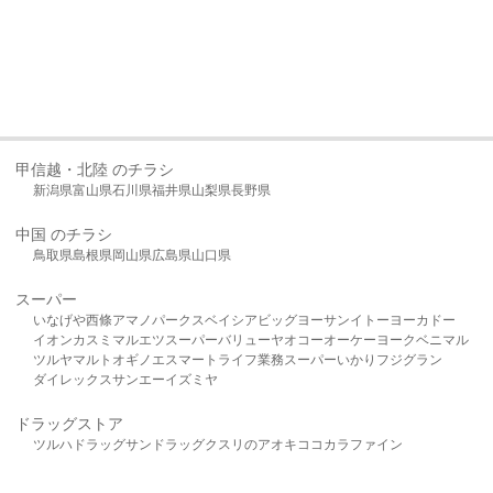
甲信越・北陸 のチラシ
新潟県
富山県
石川県
福井県
山梨県
長野県
中国 のチラシ
鳥取県
島根県
岡山県
広島県
山口県
スーパー
いなげや
西條
アマノパークス
ベイシア
ビッグヨーサン
イトーヨーカドー
イオン
カスミ
マルエツ
スーパーバリュー
ヤオコー
オーケー
ヨークベニマル
ツルヤ
マルト
オギノ
エスマート
ライフ
業務スーパー
いかり
フジグラン
ダイレックス
サンエー
イズミヤ
ドラッグストア
ツルハドラッグ
サンドラッグ
クスリのアオキ
ココカラファイン