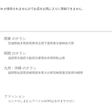
kie が保存されませんのでお店をお気に入りに登録できません。
関東 のチラシ
茨城県
栃木県
群馬県
埼玉県
千葉県
東京都
神奈川県
関西 のチラシ
滋賀県
京都府
大阪府
兵庫県
奈良県
和歌山県
九州・沖縄 のチラシ
福岡県
佐賀県
長崎県
熊本県
大分県
宮崎県
鹿児島県
沖縄県
ファッション
ユニクロ
しまむら
アベイル
AOKI
はるやま
サカゼン