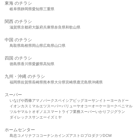
東海 のチラシ
岐阜県
静岡県
愛知県
三重県
関西 のチラシ
滋賀県
京都府
大阪府
兵庫県
奈良県
和歌山県
中国 のチラシ
鳥取県
島根県
岡山県
広島県
山口県
四国 のチラシ
徳島県
香川県
愛媛県
高知県
九州・沖縄 のチラシ
福岡県
佐賀県
長崎県
熊本県
大分県
宮崎県
鹿児島県
沖縄県
スーパー
いなげや
西條
アマノパークス
ベイシア
ビッグヨーサン
イトーヨーカドー
イオン
カスミ
マルエツ
スーパーバリュー
ヤオコー
オーケー
ヨークベニマル
ツルヤ
マルト
オギノ
エスマート
ライフ
業務スーパー
いかり
フジグラン
ダイレックス
サンエー
イズミヤ
ホームセンター
島忠
コメリ
ナフコ
コーナン
カインズ
アストロプロダクツ
DCM