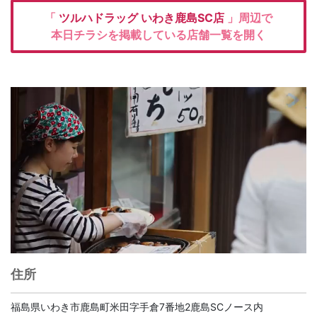
「
ツルハドラッグ
いわき鹿島SC店
」周辺で
本日チラシを掲載している店舗一覧を開く
住所
福島県いわき市鹿島町米田字手倉7番地2鹿島SCノース内