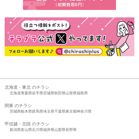
北海道・東北 のチラシ
北海道
青森県
岩手県
宮城県
秋田県
山形県
福島県
関東 のチラシ
茨城県
栃木県
群馬県
埼玉県
千葉県
東京都
神奈川県
甲信越・北陸 のチラシ
新潟県
富山県
石川県
福井県
山梨県
長野県