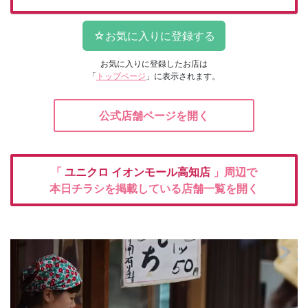
お気に入りに登録したお店は
「
トップページ
」に表示されます。
公式店舗ページを開く
「
ユニクロ
イオンモール高知店
」周辺で
本日チラシを掲載している店舗一覧を開く