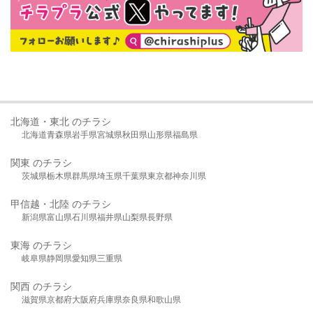
北海道・東北 のチラシ
北海道
青森県
岩手県
宮城県
秋田県
山形県
福島県
関東 のチラシ
茨城県
栃木県
群馬県
埼玉県
千葉県
東京都
神奈川県
甲信越・北陸 のチラシ
新潟県
富山県
石川県
福井県
山梨県
長野県
東海 のチラシ
岐阜県
静岡県
愛知県
三重県
関西 のチラシ
滋賀県
京都府
大阪府
兵庫県
奈良県
和歌山県