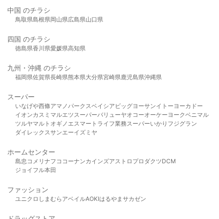
中国 のチラシ
鳥取県
島根県
岡山県
広島県
山口県
四国 のチラシ
徳島県
香川県
愛媛県
高知県
九州・沖縄 のチラシ
福岡県
佐賀県
長崎県
熊本県
大分県
宮崎県
鹿児島県
沖縄県
スーパー
いなげや
西條
アマノパークス
ベイシア
ビッグヨーサン
イトーヨーカドー
イオン
カスミ
マルエツ
スーパーバリュー
ヤオコー
オーケー
ヨークベニマル
ツルヤ
マルト
オギノ
エスマート
ライフ
業務スーパー
いかり
フジグラン
ダイレックス
サンエー
イズミヤ
ホームセンター
島忠
コメリ
ナフコ
コーナン
カインズ
アストロプロダクツ
DCM
ジョイフル本田
ファッション
ユニクロ
しまむら
アベイル
AOKI
はるやま
サカゼン
ドラッグストア