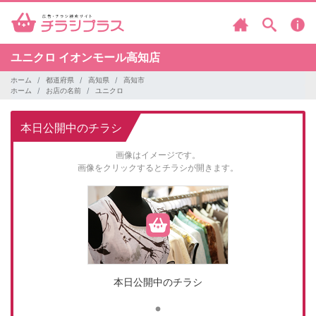
ユニクロ
イオンモール高知店
ホーム
都道府県
高知県
高知市
ホーム
お店の名前
ユニクロ
本日公開中のチラシ
画像はイメージです。
画像をクリックするとチラシが開きます。
本日公開中のチラシ