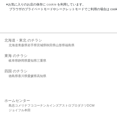
※お気に入りのお店の保存に
cookie
を利用しています。
ブラウザのプライベートモードやシークレットモードでご利用の場合は coo
北海道・東北 のチラシ
北海道
青森県
岩手県
宮城県
秋田県
山形県
福島県
東海 のチラシ
岐阜県
静岡県
愛知県
三重県
四国 のチラシ
徳島県
香川県
愛媛県
高知県
ホームセンター
島忠
コメリ
ナフコ
コーナン
カインズ
アストロプロダクツ
DCM
ジョイフル本田