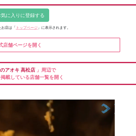
たお店は
「
トップページ
」に表示されます。
式店舗ページを開く
のアオキ
高松店
」周辺で
を掲載している店舗一覧を開く