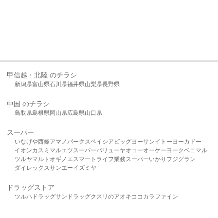
甲信越・北陸 のチラシ
新潟県
富山県
石川県
福井県
山梨県
長野県
中国 のチラシ
鳥取県
島根県
岡山県
広島県
山口県
スーパー
いなげや
西條
アマノパークス
ベイシア
ビッグヨーサン
イトーヨーカドー
イオン
カスミ
マルエツ
スーパーバリュー
ヤオコー
オーケー
ヨークベニマル
ツルヤ
マルト
オギノ
エスマート
ライフ
業務スーパー
いかり
フジグラン
ダイレックス
サンエー
イズミヤ
ドラッグストア
ツルハドラッグ
サンドラッグ
クスリのアオキ
ココカラファイン