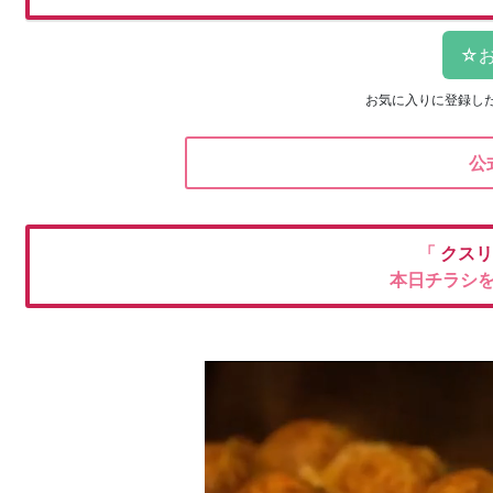
お気に入りに登録し
公
「
クスリ
本日チラシ