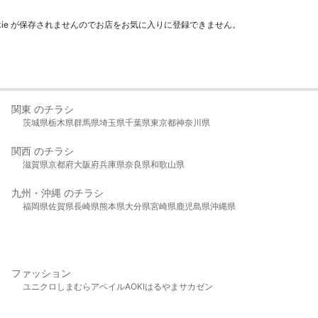
kie が保存されませんのでお店をお気に入りに登録できません。
関東 のチラシ
茨城県
栃木県
群馬県
埼玉県
千葉県
東京都
神奈川県
関西 のチラシ
滋賀県
京都府
大阪府
兵庫県
奈良県
和歌山県
九州・沖縄 のチラシ
福岡県
佐賀県
長崎県
熊本県
大分県
宮崎県
鹿児島県
沖縄県
ファッション
ユニクロ
しまむら
アベイル
AOKI
はるやま
サカゼン