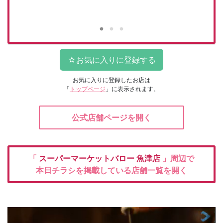
紹介
20
お気に入りに登録したお店は
「
トップページ
」に表示されます。
公式店舗ページを開く
「
スーパーマーケットバロー
魚津店
」周辺で
本日チラシを掲載している店舗一覧を開く