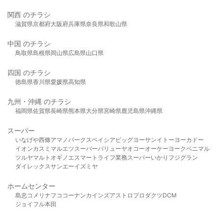
関西 のチラシ
滋賀県
京都府
大阪府
兵庫県
奈良県
和歌山県
中国 のチラシ
鳥取県
島根県
岡山県
広島県
山口県
四国 のチラシ
徳島県
香川県
愛媛県
高知県
九州・沖縄 のチラシ
福岡県
佐賀県
長崎県
熊本県
大分県
宮崎県
鹿児島県
沖縄県
スーパー
いなげや
西條
アマノパークス
ベイシア
ビッグヨーサン
イトーヨーカドー
イオン
カスミ
マルエツ
スーパーバリュー
ヤオコー
オーケー
ヨークベニマル
ツルヤ
マルト
オギノ
エスマート
ライフ
業務スーパー
いかり
フジグラン
ダイレックス
サンエー
イズミヤ
ホームセンター
島忠
コメリ
ナフコ
コーナン
カインズ
アストロプロダクツ
DCM
ジョイフル本田