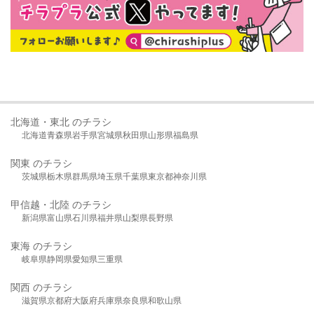
北海道・東北 のチラシ
北海道
青森県
岩手県
宮城県
秋田県
山形県
福島県
関東 のチラシ
茨城県
栃木県
群馬県
埼玉県
千葉県
東京都
神奈川県
甲信越・北陸 のチラシ
新潟県
富山県
石川県
福井県
山梨県
長野県
東海 のチラシ
岐阜県
静岡県
愛知県
三重県
関西 のチラシ
滋賀県
京都府
大阪府
兵庫県
奈良県
和歌山県