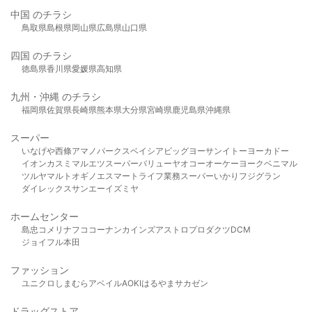
中国 のチラシ
鳥取県
島根県
岡山県
広島県
山口県
四国 のチラシ
徳島県
香川県
愛媛県
高知県
九州・沖縄 のチラシ
福岡県
佐賀県
長崎県
熊本県
大分県
宮崎県
鹿児島県
沖縄県
スーパー
いなげや
西條
アマノパークス
ベイシア
ビッグヨーサン
イトーヨーカドー
イオン
カスミ
マルエツ
スーパーバリュー
ヤオコー
オーケー
ヨークベニマル
ツルヤ
マルト
オギノ
エスマート
ライフ
業務スーパー
いかり
フジグラン
ダイレックス
サンエー
イズミヤ
ホームセンター
島忠
コメリ
ナフコ
コーナン
カインズ
アストロプロダクツ
DCM
ジョイフル本田
ファッション
ユニクロ
しまむら
アベイル
AOKI
はるやま
サカゼン
ドラッグストア