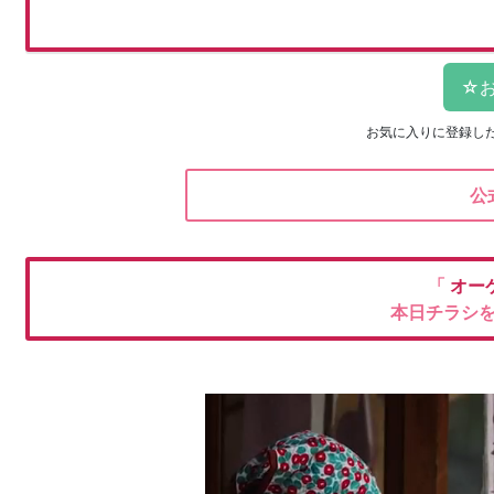
お気に入りに登録し
公
「
オー
本日チラシ