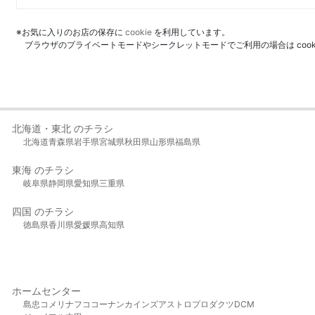
※お気に入りのお店の保存に
cookie
を利用しています。
ブラウザのプライベートモードやシークレットモードでご利用の場合は coo
北海道・東北 のチラシ
北海道
青森県
岩手県
宮城県
秋田県
山形県
福島県
東海 のチラシ
岐阜県
静岡県
愛知県
三重県
四国 のチラシ
徳島県
香川県
愛媛県
高知県
ホームセンター
島忠
コメリ
ナフコ
コーナン
カインズ
アストロプロダクツ
DCM