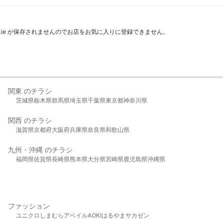
kie が保存されませんのでお店をお気に入りに登録できません。
関東 のチラシ
茨城県
栃木県
群馬県
埼玉県
千葉県
東京都
神奈川県
関西 のチラシ
滋賀県
京都府
大阪府
兵庫県
奈良県
和歌山県
九州・沖縄 のチラシ
福岡県
佐賀県
長崎県
熊本県
大分県
宮崎県
鹿児島県
沖縄県
ファッション
ユニクロ
しまむら
アベイル
AOKI
はるやま
サカゼン