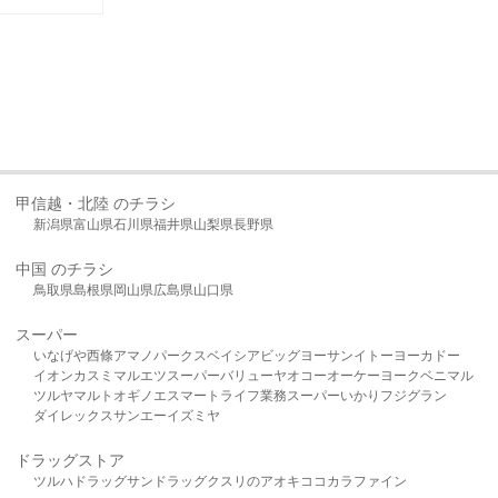
甲信越・北陸 のチラシ
新潟県
富山県
石川県
福井県
山梨県
長野県
中国 のチラシ
鳥取県
島根県
岡山県
広島県
山口県
スーパー
いなげや
西條
アマノパークス
ベイシア
ビッグヨーサン
イトーヨーカドー
イオン
カスミ
マルエツ
スーパーバリュー
ヤオコー
オーケー
ヨークベニマル
ツルヤ
マルト
オギノ
エスマート
ライフ
業務スーパー
いかり
フジグラン
ダイレックス
サンエー
イズミヤ
ドラッグストア
ツルハドラッグ
サンドラッグ
クスリのアオキ
ココカラファイン