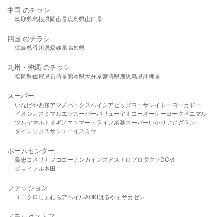
中国 のチラシ
鳥取県
島根県
岡山県
広島県
山口県
四国 のチラシ
徳島県
香川県
愛媛県
高知県
九州・沖縄 のチラシ
福岡県
佐賀県
長崎県
熊本県
大分県
宮崎県
鹿児島県
沖縄県
スーパー
いなげや
西條
アマノパークス
ベイシア
ビッグヨーサン
イトーヨーカドー
イオン
カスミ
マルエツ
スーパーバリュー
ヤオコー
オーケー
ヨークベニマル
ツルヤ
マルト
オギノ
エスマート
ライフ
業務スーパー
いかり
フジグラン
ダイレックス
サンエー
イズミヤ
ホームセンター
島忠
コメリ
ナフコ
コーナン
カインズ
アストロプロダクツ
DCM
ジョイフル本田
ファッション
ユニクロ
しまむら
アベイル
AOKI
はるやま
サカゼン
ドラッグストア