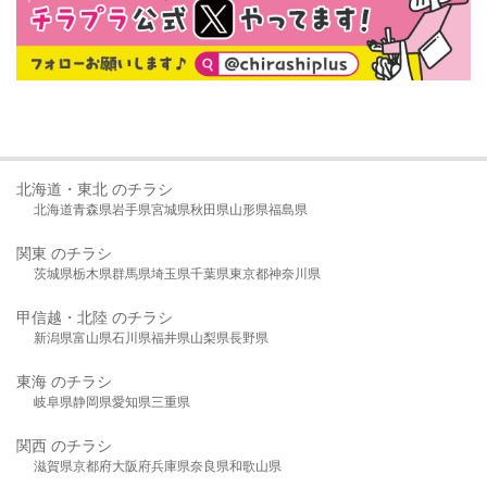
北海道・東北 のチラシ
北海道
青森県
岩手県
宮城県
秋田県
山形県
福島県
関東 のチラシ
茨城県
栃木県
群馬県
埼玉県
千葉県
東京都
神奈川県
甲信越・北陸 のチラシ
新潟県
富山県
石川県
福井県
山梨県
長野県
東海 のチラシ
岐阜県
静岡県
愛知県
三重県
関西 のチラシ
滋賀県
京都府
大阪府
兵庫県
奈良県
和歌山県