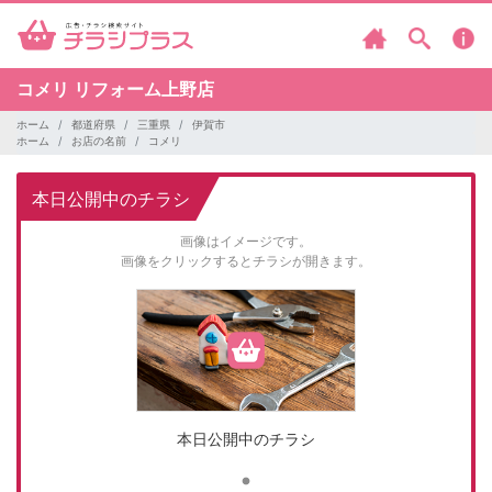
コメリ
リフォーム上野店
ホーム
都道府県
三重県
伊賀市
ホーム
お店の名前
コメリ
本日公開中のチラシ
画像はイメージです。
画像をクリックするとチラシが開きます。
本日公開中のチラシ