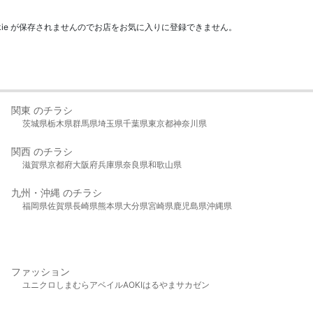
kie が保存されませんのでお店をお気に入りに登録できません。
関東 のチラシ
茨城県
栃木県
群馬県
埼玉県
千葉県
東京都
神奈川県
関西 のチラシ
滋賀県
京都府
大阪府
兵庫県
奈良県
和歌山県
九州・沖縄 のチラシ
福岡県
佐賀県
長崎県
熊本県
大分県
宮崎県
鹿児島県
沖縄県
ファッション
ユニクロ
しまむら
アベイル
AOKI
はるやま
サカゼン