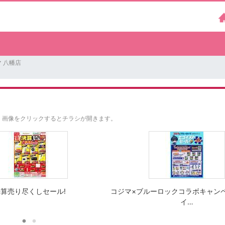
 八幡店
。
画像をクリックするとチラシが開きます。
算売り尽くしセール!
コジマ×ブルーロックコラボキャン
イ…