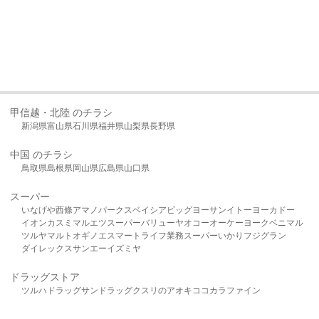
甲信越・北陸 のチラシ
新潟県
富山県
石川県
福井県
山梨県
長野県
中国 のチラシ
鳥取県
島根県
岡山県
広島県
山口県
スーパー
いなげや
西條
アマノパークス
ベイシア
ビッグヨーサン
イトーヨーカドー
イオン
カスミ
マルエツ
スーパーバリュー
ヤオコー
オーケー
ヨークベニマル
ツルヤ
マルト
オギノ
エスマート
ライフ
業務スーパー
いかり
フジグラン
ダイレックス
サンエー
イズミヤ
ドラッグストア
ツルハドラッグ
サンドラッグ
クスリのアオキ
ココカラファイン