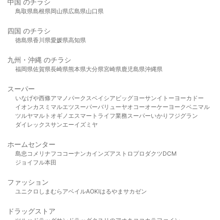
中国 のチラシ
鳥取県
島根県
岡山県
広島県
山口県
四国 のチラシ
徳島県
香川県
愛媛県
高知県
九州・沖縄 のチラシ
福岡県
佐賀県
長崎県
熊本県
大分県
宮崎県
鹿児島県
沖縄県
スーパー
いなげや
西條
アマノパークス
ベイシア
ビッグヨーサン
イトーヨーカドー
イオン
カスミ
マルエツ
スーパーバリュー
ヤオコー
オーケー
ヨークベニマル
ツルヤ
マルト
オギノ
エスマート
ライフ
業務スーパー
いかり
フジグラン
ダイレックス
サンエー
イズミヤ
ホームセンター
島忠
コメリ
ナフコ
コーナン
カインズ
アストロプロダクツ
DCM
ジョイフル本田
ファッション
ユニクロ
しまむら
アベイル
AOKI
はるやま
サカゼン
ドラッグストア