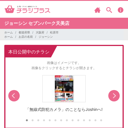
ジョーシン
セブンパーク天美店
ホーム
都道府県
大阪府
松原市
ホーム
お店の名前
ジョーシン
本日公開中のチラシ
画像はイメージです。
画像をクリックするとチラシが開きます。
「無線式防犯カメラ」のことならJoshinへ!