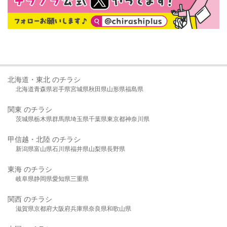
北海道・東北 のチラシ
北海道
青森県
岩手県
宮城県
秋田県
山形県
福島県
関東 のチラシ
茨城県
栃木県
群馬県
埼玉県
千葉県
東京都
神奈川県
甲信越・北陸 のチラシ
新潟県
富山県
石川県
福井県
山梨県
長野県
東海 のチラシ
岐阜県
静岡県
愛知県
三重県
関西 のチラシ
滋賀県
京都府
大阪府
兵庫県
奈良県
和歌山県