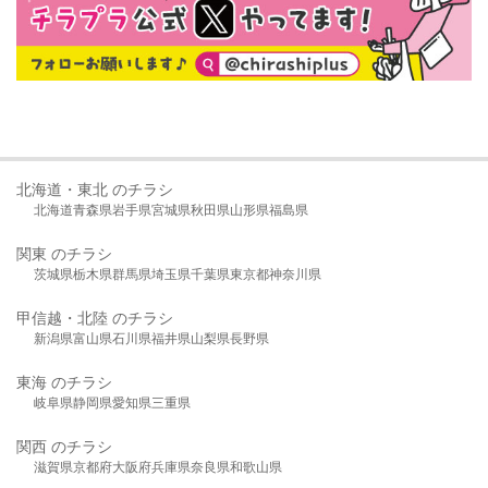
北海道・東北 のチラシ
北海道
青森県
岩手県
宮城県
秋田県
山形県
福島県
関東 のチラシ
茨城県
栃木県
群馬県
埼玉県
千葉県
東京都
神奈川県
甲信越・北陸 のチラシ
新潟県
富山県
石川県
福井県
山梨県
長野県
東海 のチラシ
岐阜県
静岡県
愛知県
三重県
関西 のチラシ
滋賀県
京都府
大阪府
兵庫県
奈良県
和歌山県