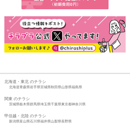
北海道・東北 のチラシ
北海道
青森県
岩手県
宮城県
秋田県
山形県
福島県
関東 のチラシ
茨城県
栃木県
群馬県
埼玉県
千葉県
東京都
神奈川県
甲信越・北陸 のチラシ
新潟県
富山県
石川県
福井県
山梨県
長野県