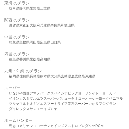
東海 のチラシ
岐阜県
静岡県
愛知県
三重県
関西 のチラシ
滋賀県
京都府
大阪府
兵庫県
奈良県
和歌山県
中国 のチラシ
鳥取県
島根県
岡山県
広島県
山口県
四国 のチラシ
徳島県
香川県
愛媛県
高知県
九州・沖縄 のチラシ
福岡県
佐賀県
長崎県
熊本県
大分県
宮崎県
鹿児島県
沖縄県
スーパー
いなげや
西條
アマノパークス
ベイシア
ビッグヨーサン
イトーヨーカドー
イオン
カスミ
マルエツ
スーパーバリュー
ヤオコー
オーケー
ヨークベニマル
ツルヤ
マルト
オギノ
エスマート
ライフ
業務スーパー
いかり
フジグラン
ダイレックス
サンエー
イズミヤ
ホームセンター
島忠
コメリ
ナフコ
コーナン
カインズ
アストロプロダクツ
DCM