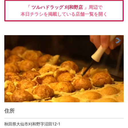
「
ツルハドラッグ
刈和野店
」周辺で
本日チラシを掲載している店舗一覧を開く
住所
秋田県大仙市刈和野字沼田12-1