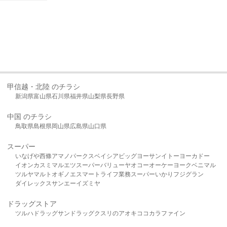
甲信越・北陸 のチラシ
新潟県
富山県
石川県
福井県
山梨県
長野県
中国 のチラシ
鳥取県
島根県
岡山県
広島県
山口県
スーパー
いなげや
西條
アマノパークス
ベイシア
ビッグヨーサン
イトーヨーカドー
イオン
カスミ
マルエツ
スーパーバリュー
ヤオコー
オーケー
ヨークベニマル
ツルヤ
マルト
オギノ
エスマート
ライフ
業務スーパー
いかり
フジグラン
ダイレックス
サンエー
イズミヤ
ドラッグストア
ツルハドラッグ
サンドラッグ
クスリのアオキ
ココカラファイン