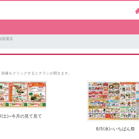
加賀屋店
。
画像をクリックするとチラシが開きます。
/1(土)~今月の見て見て
8/5(水)~いちばん祭