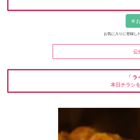
お気に入りに登録し
公
「
ラ
本日チラシ