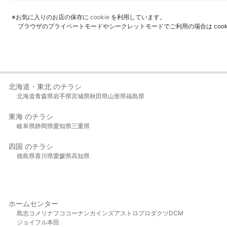
※お気に入りのお店の保存に
cookie
を利用しています。
ブラウザのプライベートモードやシークレットモードでご利用の場合は coo
北海道・東北 のチラシ
北海道
青森県
岩手県
宮城県
秋田県
山形県
福島県
東海 のチラシ
岐阜県
静岡県
愛知県
三重県
四国 のチラシ
徳島県
香川県
愛媛県
高知県
ホームセンター
島忠
コメリ
ナフコ
コーナン
カインズ
アストロプロダクツ
DCM
ジョイフル本田