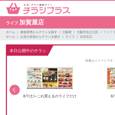
加賀屋店
ライフ
ホーム
都道府県からチラシを探す
大阪府
大阪市住之江区
ライフ 
ホーム
お店の名前からチラシを探す
ライフ
加賀屋店
本日公開中のチラシ
画像はイメージです
8/1(土)~これ買えるのライフだけ
8