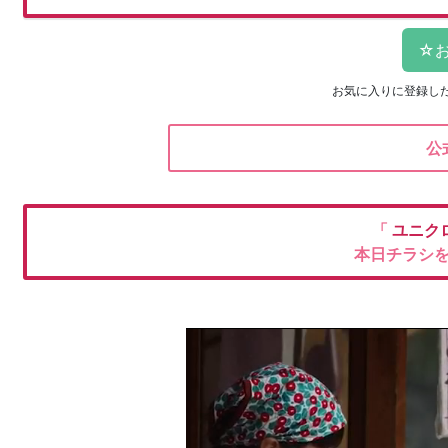
お気に入りに登録し
公
「
ユニク
本日チラシ