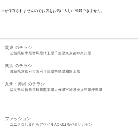
kie が保存されませんのでお店をお気に入りに登録できません。
関東 のチラシ
茨城県
栃木県
群馬県
埼玉県
千葉県
東京都
神奈川県
関西 のチラシ
滋賀県
京都府
大阪府
兵庫県
奈良県
和歌山県
九州・沖縄 のチラシ
福岡県
佐賀県
長崎県
熊本県
大分県
宮崎県
鹿児島県
沖縄県
ファッション
ユニクロ
しまむら
アベイル
AOKI
はるやま
サカゼン