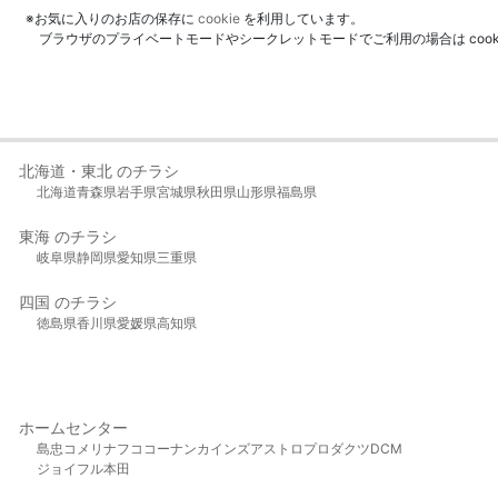
※お気に入りのお店の保存に
cookie
を利用しています。
ブラウザのプライベートモードやシークレットモードでご利用の場合は coo
北海道・東北 のチラシ
北海道
青森県
岩手県
宮城県
秋田県
山形県
福島県
東海 のチラシ
岐阜県
静岡県
愛知県
三重県
四国 のチラシ
徳島県
香川県
愛媛県
高知県
ホームセンター
島忠
コメリ
ナフコ
コーナン
カインズ
アストロプロダクツ
DCM
ジョイフル本田