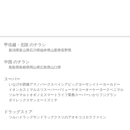
甲信越・北陸 のチラシ
新潟県
富山県
石川県
福井県
山梨県
長野県
中国 のチラシ
鳥取県
島根県
岡山県
広島県
山口県
スーパー
いなげや
西條
アマノパークス
ベイシア
ビッグヨーサン
イトーヨーカドー
イオン
カスミ
マルエツ
スーパーバリュー
ヤオコー
オーケー
ヨークベニマル
ツルヤ
マルト
オギノ
エスマート
ライフ
業務スーパー
いかり
フジグラン
ダイレックス
サンエー
イズミヤ
ドラッグストア
ツルハドラッグ
サンドラッグ
クスリのアオキ
ココカラファイン