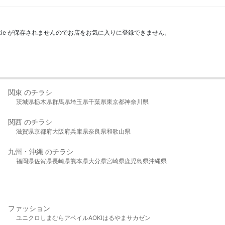
kie が保存されませんのでお店をお気に入りに登録できません。
関東 のチラシ
茨城県
栃木県
群馬県
埼玉県
千葉県
東京都
神奈川県
関西 のチラシ
滋賀県
京都府
大阪府
兵庫県
奈良県
和歌山県
九州・沖縄 のチラシ
福岡県
佐賀県
長崎県
熊本県
大分県
宮崎県
鹿児島県
沖縄県
ファッション
ユニクロ
しまむら
アベイル
AOKI
はるやま
サカゼン