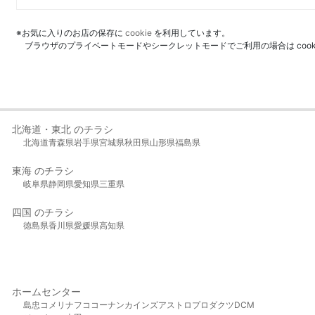
※お気に入りのお店の保存に
cookie
を利用しています。
ブラウザのプライベートモードやシークレットモードでご利用の場合は coo
北海道・東北 のチラシ
北海道
青森県
岩手県
宮城県
秋田県
山形県
福島県
東海 のチラシ
岐阜県
静岡県
愛知県
三重県
四国 のチラシ
徳島県
香川県
愛媛県
高知県
ホームセンター
島忠
コメリ
ナフコ
コーナン
カインズ
アストロプロダクツ
DCM