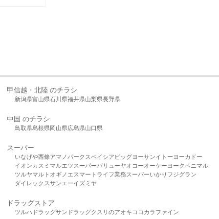
甲信越・北陸 のチラシ
新潟県
富山県
石川県
福井県
山梨県
長野県
中国 のチラシ
鳥取県
島根県
岡山県
広島県
山口県
スーパー
いなげや
西條
アマノパークス
ベイシア
ビッグヨーサン
イトーヨーカドー
イオン
カスミ
マルエツ
スーパーバリュー
ヤオコー
オーケー
ヨークベニマル
ツルヤ
マルト
オギノ
エスマート
ライフ
業務スーパー
いかり
フジグラン
ダイレックス
サンエー
イズミヤ
ドラッグストア
ツルハドラッグ
サンドラッグ
クスリのアオキ
ココカラファイン